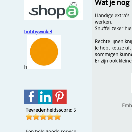
Wat je nog
Handige extra's 
werken.
Snuffel zeker hi
hobbywinkel
Rechte lijnen kni
Je hebt keuze ui
sommigen kunnen 
Er zijn ook klei
h
Emb
Tevredenheidsscore:
5
Een hele goede service