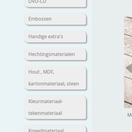
DVD-CD
Embossen
Handige extra's
Hechtingsmaterialen
Hout , MDF,
kartonmateriaal, steen
Kleurmateriaal-
tekenmateriaal
Me
Kneedmateriaal