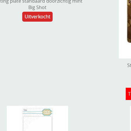
ting plate standaard doorzichtig mint
Big Shot
Uitverkocht
S
T