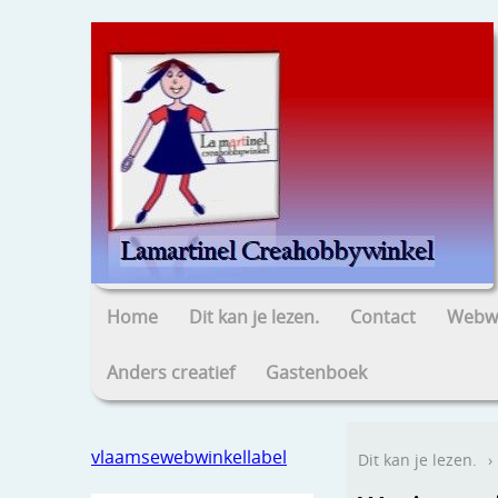
Home
Dit kan je lezen.
Contact
Webwi
Anders creatief
Gastenboek
vlaamsewebwinkellabel
Dit kan je lezen.
›