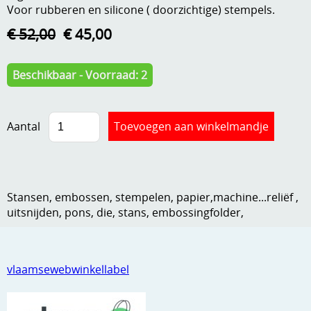
Voor rubberen en silicone ( doorzichtige) stempels.
Kneedmateriaal
€ 52,00
€ 45,00
Knipvellen
Leuke versieringen
Beschikbaar - Voorraad: 2
Merken
Aantal
Netjes opbergen
Papier en karton
Ponsen
Stansen, embossen, stempelen, papier,machine...reliëf ,
Ribbelaar
uitsnijden, pons, die, stans, embossingfolder,
Snijmaterialen
Speciaal papier
vlaamsewebwinkellabel
Stans machine en embossing machines