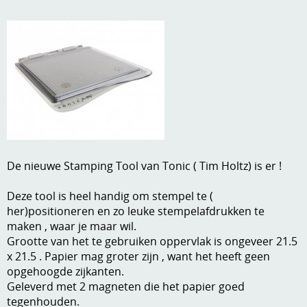
A, ja, op is op
Algemene voorwaarden
Aanbiedingen
Verzend - en verpakkingsk
Andere
Mijn account
Boeken en magazines
Info
Dies om te stansen
DVD-CD
Anders creatief
De nieuwe Stamping Tool van Tonic ( Tim Holtz) is er !
Embossen
Deze tool is heel handig om stempel te (
Gastenboek
her)positioneren en zo leuke stempelafdrukken te
Handige extra's
maken , waar je maar wil.
Grootte van het te gebruiken oppervlak is ongeveer 21.5
Hechtingsmaterialen
x 21.5 . Papier mag groter zijn , want het heeft geen
Hout , MDF, kartonmateriaal, steen
opgehoogde zijkanten.
Geleverd met 2 magneten die het papier goed
Kleurmateriaal-tekenmateriaal
tegenhouden.