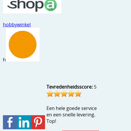
Stempels en zo
Template, mask, stencils, grids
hobbywinkel
Wat nog, een creatief kijkje
h
Tevredenheidsscore:
5
Een hele goede service
en een snelle levering.
Top!