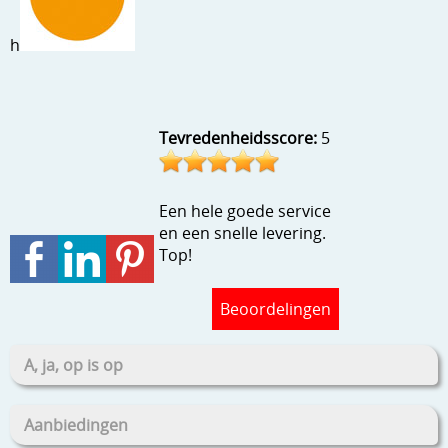
Stempels en zo
h
Template, mask, stencils, grids
Wat nog, een creatief kijkje
Tevredenheidsscore:
5
Een hele goede service
en een snelle levering.
Top!
Beoordelingen
A, ja, op is op
Aanbiedingen