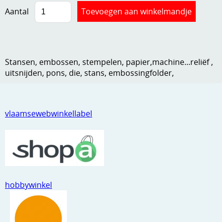
Aantal
Kneedmateriaal
Knipvellen
Leuke versieringen
Stansen, embossen, stempelen, papier,machine...reliëf ,
Merken
uitsnijden, pons, die, stans, embossingfolder,
Netjes opbergen
Papier en karton
vlaamsewebwinkellabel
Ponsen
Ribbelaar
Snijmaterialen
hobbywinkel
Speciaal papier
Stans machine en embossing machines