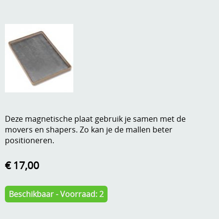
A, ja, op is op
Algemene voorwaarden
Aanbiedingen
Verzend - en verpakkingsk
Andere
Mijn account
Boeken en magazines
Info
Dies om te stansen
DVD-CD
Anders creatief
Deze magnetische plaat gebruik je samen met de
movers en shapers. Zo kan je de mallen beter
Embossen
positioneren.
Gastenboek
Handige extra's
€ 17,00
Hechtingsmaterialen
Hout , MDF, kartonmateriaal, steen
Beschikbaar - Voorraad: 2
Kleurmateriaal-tekenmateriaal