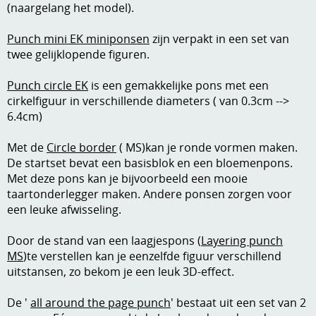
(naargelang het model).
Kneedmateriaal
Punch mini EK miniponsen
zijn verpakt in een set van
Knipvellen
twee gelijklopende figuren.
Leuke versieringen
Punch circle EK
is een gemakkelijke pons met een
cirkelfiguur in verschillende diameters ( van 0.3cm -->
Merken
6.4cm)
Netjes opbergen
Met de
Circle border
( MS)kan je ronde vormen maken.
Papier en karton
De startset bevat een basisblok en een bloemenpons.
Met deze pons kan je bijvoorbeeld een mooie
Ponsen
taartonderlegger maken. Andere ponsen zorgen voor
een leuke afwisseling.
Ribbelaar
Door de stand van een laagjespons (
Layering punch
Snijmaterialen
MS
)te verstellen kan je eenzelfde figuur verschillend
Speciaal papier
uitstansen, zo bekom je een leuk 3D-effect.
Stans machine en embossing machines
De '
all around the page punch
' bestaat uit een set van 2