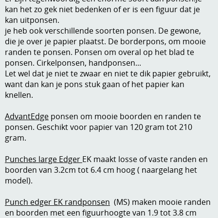
kan het zo gek niet bedenken of er is een figuur dat je
A, ja, op is op
Algemene voorwaarden
kan uitponsen.
je heb ook verschillende soorten ponsen. De gewone,
Aanbiedingen
die je over je papier plaatst. De borderpons, om mooie
Verzend - en verpakkingsk
randen te ponsen. Ponsen om overal op het blad te
Andere
ponsen. Cirkelponsen, handponsen...
Mijn account
Let wel dat je niet te zwaar en niet te dik papier gebruikt,
Boeken en magazines
want dan kan je pons stuk gaan of het papier kan
Info
Dies om te stansen
knellen.
DVD-CD
Anders creatief
AdvantEdge
ponsen om mooie boorden en randen te
ponsen. Geschikt voor papier van 120 gram tot 210
Embossen
gram.
Gastenboek
Handige extra's
Punches large Edger
EK maakt losse of vaste randen en
boorden van 3.2cm tot 6.4 cm hoog ( naargelang het
Hechtingsmaterialen
model).
Hout , MDF, kartonmateriaal, steen
Punch edger EK randponsen
(MS) maken mooie randen
Kleurmateriaal-tekenmateriaal
en boorden met een figuurhoogte van 1.9 tot 3.8 cm