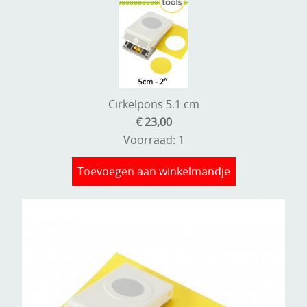
Cirkelpons 5.1 cm
€ 23,00
Voorraad: 1
Toevoegen aan winkelmandje