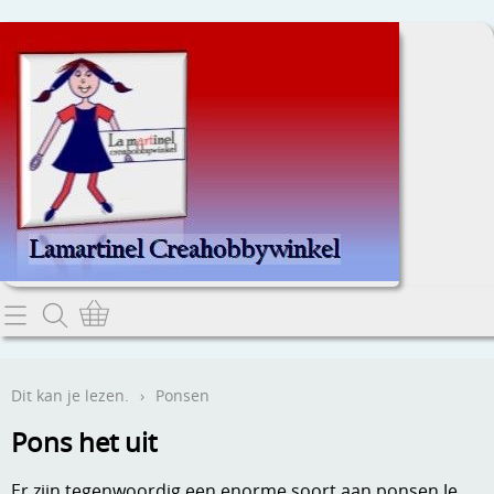
Home
Dit kan je lezen.
Dit kan je lezen.
›
Ponsen
Contact
Pons het uit
Webwinkel
Er zijn tegenwoordig een enorme soort aan ponsen.Je