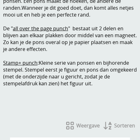
ponsen. Eén pons maakt de hoeken, de andere de
Stempels en zo
randen.Wanneer je dit goed doet, dan komt alles netjes
mooi uit en heb je een perfecte rand.
Template, mask, stencils, grids
De "
all over the page punch
" bestaat uit 2 delen en
Wat nog, een creatief kijkje
blijven aan elkaar plakken door middel van een magneet.
Zo kan je de pons overal op je papier plaatsen en maak
je andere effecten.
Stamp+ punch
:Kleine serie van ponsen en bijhorende
stempel. Stempel eerst je figuur en pons dan omgekeerd
(met de onderzijde naar u gericht, zodat je de
stempelafdruk kan zien) het figuur uit.
Weergave
Sorteren