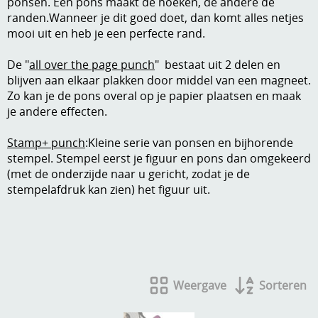
ponsen. Eén pons maakt de hoeken, de andere de
Stempels en zo
randen.Wanneer je dit goed doet, dan komt alles netjes
mooi uit en heb je een perfecte rand.
Template, mask, stencils, grids
De "
all over the page punch
" bestaat uit 2 delen en
Wat nog, een creatief kijkje
blijven aan elkaar plakken door middel van een magneet.
Zo kan je de pons overal op je papier plaatsen en maak
je andere effecten.
Stamp+ punch
:Kleine serie van ponsen en bijhorende
stempel. Stempel eerst je figuur en pons dan omgekeerd
(met de onderzijde naar u gericht, zodat je de
stempelafdruk kan zien) het figuur uit.
Weergave
Sorteren