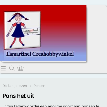
Home
Dit kan je lezen.
Dit kan je lezen.
›
Ponsen
Contact
Pons het uit
Webwinkel
Er zijn tegenwoordig een enorme soort aan ponsen.Je