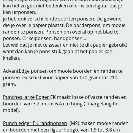
kan het zo gek niet bedenken of er is een figuur dat je
A, ja, op is op
Algemene voorwaarden
kan uitponsen.
je heb ook verschillende soorten ponsen. De gewone,
Aanbiedingen
die je over je papier plaatst. De borderpons, om mooie
Verzend - en verpakkingsk
randen te ponsen. Ponsen om overal op het blad te
Andere
ponsen. Cirkelponsen, handponsen...
Mijn account
Let wel dat je niet te zwaar en niet te dik papier gebruikt,
Boeken en magazines
want dan kan je pons stuk gaan of het papier kan
Info
Dies om te stansen
knellen.
DVD-CD
Anders creatief
AdvantEdge
ponsen om mooie boorden en randen te
ponsen. Geschikt voor papier van 120 gram tot 210
Embossen
gram.
Gastenboek
Handige extra's
Punches large Edger
EK maakt losse of vaste randen en
boorden van 3.2cm tot 6.4 cm hoog ( naargelang het
Hechtingsmaterialen
model).
Hout , MDF, kartonmateriaal, steen
Punch edger EK randponsen
(MS) maken mooie randen
Kleurmateriaal-tekenmateriaal
en boorden met een figuurhoogte van 1.9 tot 3.8 cm