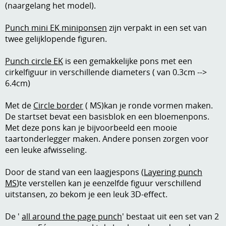
(naargelang het model).
Kneedmateriaal
Punch mini EK miniponsen
zijn verpakt in een set van
Knipvellen
twee gelijklopende figuren.
Leuke versieringen
Punch circle EK
is een gemakkelijke pons met een
cirkelfiguur in verschillende diameters ( van 0.3cm -->
Merken
6.4cm)
Netjes opbergen
Met de
Circle border
( MS)kan je ronde vormen maken.
Papier en karton
De startset bevat een basisblok en een bloemenpons.
Met deze pons kan je bijvoorbeeld een mooie
Ponsen
taartonderlegger maken. Andere ponsen zorgen voor
een leuke afwisseling.
Ribbelaar
Door de stand van een laagjespons (
Layering punch
Snijmaterialen
MS
)te verstellen kan je eenzelfde figuur verschillend
Speciaal papier
uitstansen, zo bekom je een leuk 3D-effect.
Stans machine en embossing machines
De '
all around the page punch
' bestaat uit een set van 2