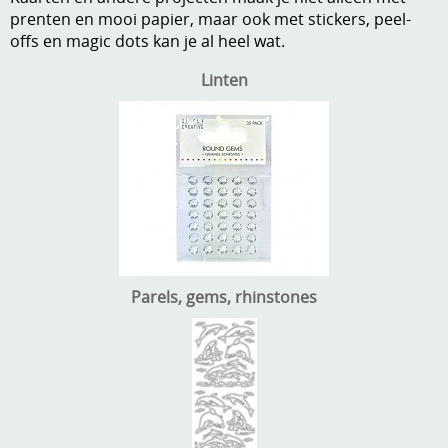
prenten en mooi papier, maar ook met stickers, peel-
A, ja, op is op
Algemene voorwaarden
offs en magic dots kan je al heel wat.
Aanbiedingen
Linten
Verzend - en verpakkingsk
Andere
Mijn account
Boeken en magazines
Info
Dies om te stansen
DVD-CD
Anders creatief
Embossen
Gastenboek
Parels, gems, rhinstones
Handige extra's
Hechtingsmaterialen
Hout , MDF, kartonmateriaal, steen
Kleurmateriaal-tekenmateriaal