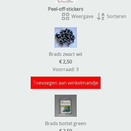
Kneedmateriaal
Peel-off-stickers
Weergave
Sorteren
Knipvellen
Leuke versieringen
Merken
Netjes opbergen
Brads zwart wit
€ 2,50
Papier en karton
Voorraad: 3
Ponsen
Toevoegen aan winkelmandje
Ribbelaar
Snijmaterialen
Speciaal papier
Brads bottel green
Stans machine en embossing machines
€ 2,50