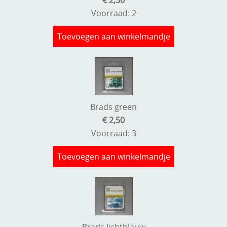
Stempels en zo
Voorraad: 2
Template, mask, stencils, grids
Toevoegen aan winkelmandje
Wat nog, een creatief kijkje
Brads green
€ 2,50
Voorraad: 3
Toevoegen aan winkelmandje
Brads lichtblauw