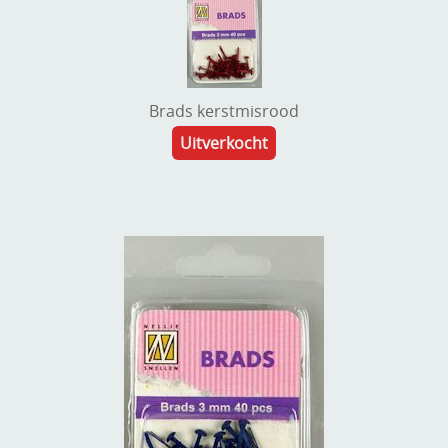
Brads kerstmisrood
Uitverkocht