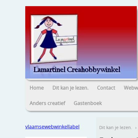
Home
Dit kan je lezen.
Contact
Webwi
Anders creatief
Gastenboek
vlaamsewebwinkellabel
Dit kan je lezen.
›