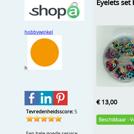
Eyelets set 
hobbywinkel
h
€ 13,00
Tevredenheidsscore:
5
Beschikbaar - V
Een hele goede service