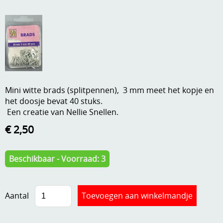
A, ja, op is op
Algemene voorwaarden
Aanbiedingen
Verzend - en verpakkingsk
Andere
Mijn account
Boeken en magazines
Mini witte brads (splitpennen), 3 mm meet het kopje en
Info
Dies om te stansen
het doosje bevat 40 stuks.
Een creatie van Nellie Snellen.
DVD-CD
Anders creatief
€ 2,50
Embossen
Gastenboek
Handige extra's
Beschikbaar - Voorraad: 3
Hechtingsmaterialen
Hout , MDF, kartonmateriaal, steen
Aantal
Kleurmateriaal-tekenmateriaal