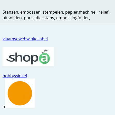
Kneedmateriaal
Stansen, embossen, stempelen, papier,machine...reliëf ,
Knipvellen
uitsnijden, pons, die, stans, embossingfolder,
Leuke versieringen
Merken
vlaamsewebwinkellabel
Netjes opbergen
Papier en karton
Ponsen
hobbywinkel
Ribbelaar
Snijmaterialen
Speciaal papier
h
Stans machine en embossing machines