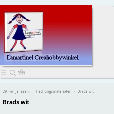
Home
Dit kan je lezen.
Dit kan je lezen.
›
Hechtingsmaterialen
›
Brads wit
Contact
Brads wit
Webwinkel