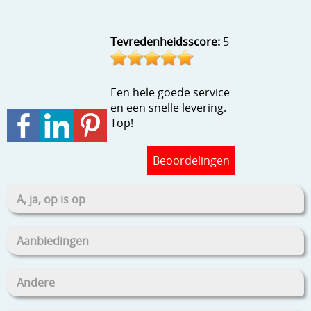
Stempels en zo
Template, mask, stencils, grids
Tevredenheidsscore:
5
Wat nog, een creatief kijkje
Een hele goede service
en een snelle levering.
Top!
Beoordelingen
A, ja, op is op
Aanbiedingen
Andere