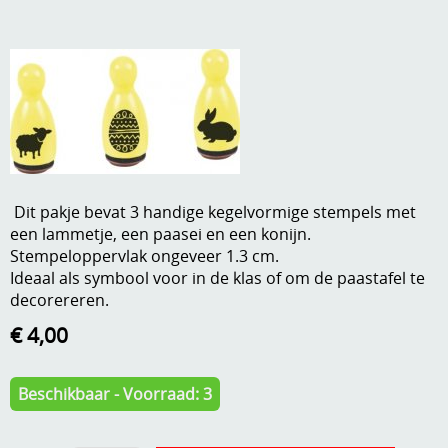
A, ja, op is op
Algemene voorwaarden
Aanbiedingen
Verzend - en verpakkingsk
Andere
Mijn account
Boeken en magazines
Info
Dies om te stansen
Dit pakje bevat 3 handige kegelvormige stempels met
DVD-CD
een lammetje, een paasei en een konijn.
Anders creatief
Stempeloppervlak ongeveer 1.3 cm.
Embossen
Ideaal als symbool voor in de klas of om de paastafel te
Gastenboek
decorereren.
Handige extra's
€ 4,00
Hechtingsmaterialen
Hout , MDF, kartonmateriaal, steen
Beschikbaar - Voorraad: 3
Kleurmateriaal-tekenmateriaal