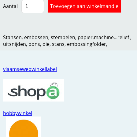
Aantal
Kneedmateriaal
Knipvellen
Leuke versieringen
Stansen, embossen, stempelen, papier,machine...reliëf ,
uitsnijden, pons, die, stans, embossingfolder,
Merken
Netjes opbergen
Papier en karton
vlaamsewebwinkellabel
Ponsen
Ribbelaar
Snijmaterialen
hobbywinkel
Speciaal papier
Stans machine en embossing machines