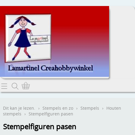
Home
Dit kan je lezen.
Dit kan je lezen.
›
Stempels en zo
›
Stempels
›
Houten
stempels
›
Stempelfiguren pasen
Contact
Stempelfiguren pasen
Webwinkel