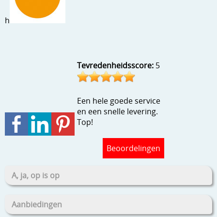
Stempels en zo
h
Template, mask, stencils, grids
Wat nog, een creatief kijkje
Tevredenheidsscore:
5
Een hele goede service
en een snelle levering.
Top!
Beoordelingen
A, ja, op is op
Aanbiedingen