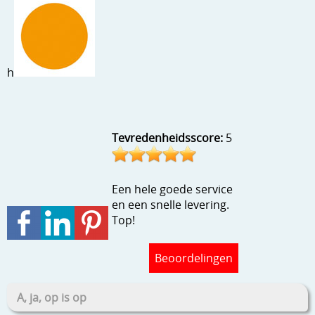
Stempels en zo
Template, mask, stencils, grids
Wat nog, een creatief kijkje
h
Tevredenheidsscore:
5
Een hele goede service
en een snelle levering.
Top!
Beoordelingen
A, ja, op is op