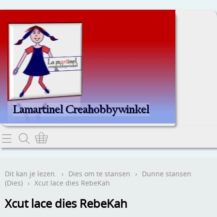
Home
Dit kan je lezen.
Dit kan je lezen.
›
Dies om te stansen
›
Dunne stansen
(Dies)
›
Xcut lace dies RebeKah
Contact
Xcut lace dies RebeKah
Webwinkel