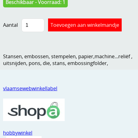
Beschikbaar - Voorraad: 1
Kneedmateriaal
Knipvellen
Aantal
Leuke versieringen
Merken
Stansen, embossen, stempelen, papier,machine...reliëf ,
Netjes opbergen
uitsnijden, pons, die, stans, embossingfolder,
Papier en karton
Ponsen
vlaamsewebwinkellabel
Ribbelaar
Snijmaterialen
Speciaal papier
Stans machine en embossing machines
hobbywinkel