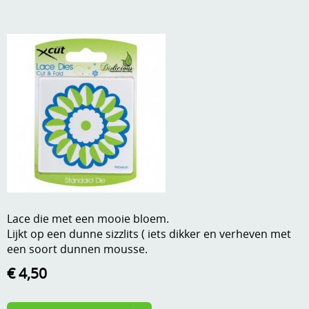
A, ja, op is op
Algemene voorwaarden
Aanbiedingen
Verzend - en verpakkingsk
Andere
Mijn account
Boeken en magazines
Info
Dies om te stansen
DVD-CD
Anders creatief
Embossen
Gastenboek
Handige extra's
Lace die met een mooie bloem.
Lijkt op een dunne sizzlits ( iets dikker en verheven met
Hechtingsmaterialen
een soort dunnen mousse.
Hout , MDF, kartonmateriaal, steen
€ 4,50
Kleurmateriaal-tekenmateriaal