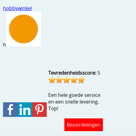
Stempels en zo
hobbywinkel
Template, mask, stencils, grids
Wat nog, een creatief kijkje
h
Tevredenheidsscore:
5
Een hele goede service
en een snelle levering.
Top!
Beoordelingen