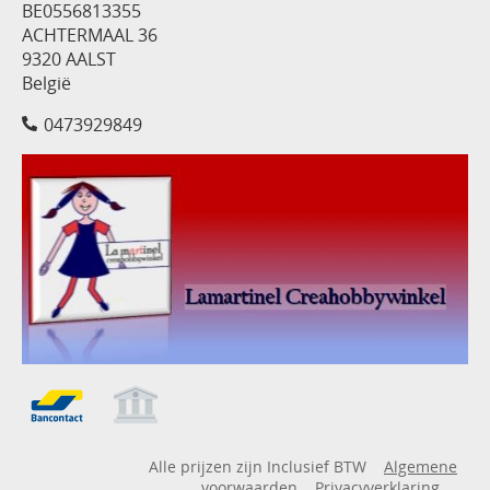
BE0556813355
ACHTERMAAL 36
9320 AALST
België
0473929849
Alle prijzen zijn Inclusief BTW
Algemene
voorwaarden
Privacyverklaring