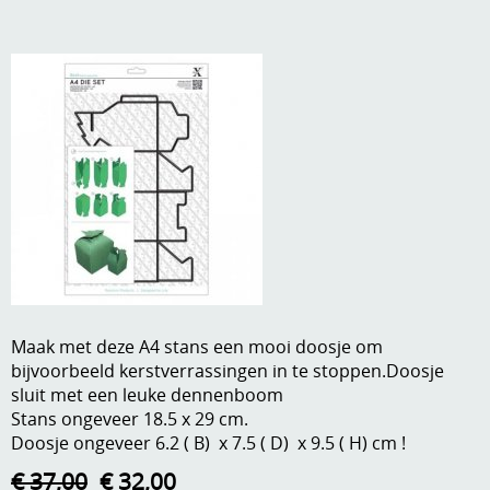
A, ja, op is op
Algemene voorwaarden
Aanbiedingen
Verzend - en verpakkingsk
Andere
Mijn account
Boeken en magazines
Info
Dies om te stansen
DVD-CD
Anders creatief
Embossen
Gastenboek
Handige extra's
Maak met deze A4 stans een mooi doosje om
bijvoorbeeld kerstverrassingen in te stoppen.Doosje
Hechtingsmaterialen
sluit met een leuke dennenboom
Stans ongeveer 18.5 x 29 cm.
Hout , MDF, kartonmateriaal, steen
Doosje ongeveer 6.2 ( B) x 7.5 ( D) x 9.5 ( H) cm !
Kleurmateriaal-tekenmateriaal
€ 37,00
€ 32,00