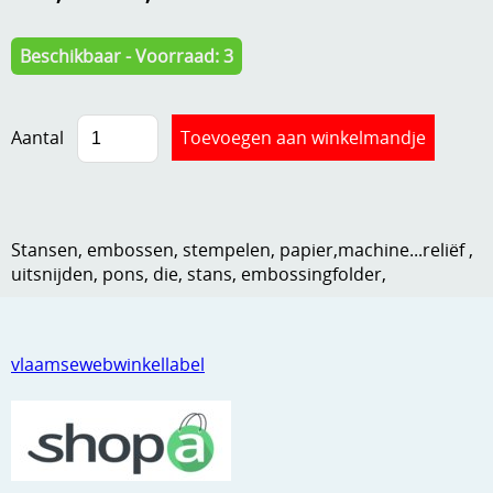
Kneedmateriaal
Beschikbaar - Voorraad: 3
Knipvellen
Leuke versieringen
Aantal
Merken
Netjes opbergen
Papier en karton
Stansen, embossen, stempelen, papier,machine...reliëf ,
uitsnijden, pons, die, stans, embossingfolder,
Ponsen
Ribbelaar
vlaamsewebwinkellabel
Snijmaterialen
Speciaal papier
Stans machine en embossing machines