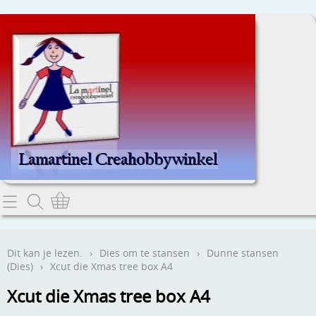
Home
Dit kan je lezen.
Dit kan je lezen.
›
Dies om te stansen
›
Dunne stansen
(Dies)
›
Xcut die Xmas tree box A4
Contact
Xcut die Xmas tree box A4
Webwinkel