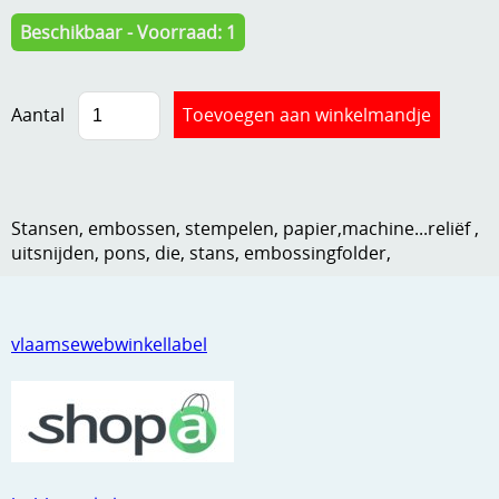
Kneedmateriaal
Beschikbaar - Voorraad: 1
Knipvellen
Aantal
Leuke versieringen
Merken
Netjes opbergen
Stansen, embossen, stempelen, papier,machine...reliëf ,
Papier en karton
uitsnijden, pons, die, stans, embossingfolder,
Ponsen
Ribbelaar
vlaamsewebwinkellabel
Snijmaterialen
Speciaal papier
Stans machine en embossing machines