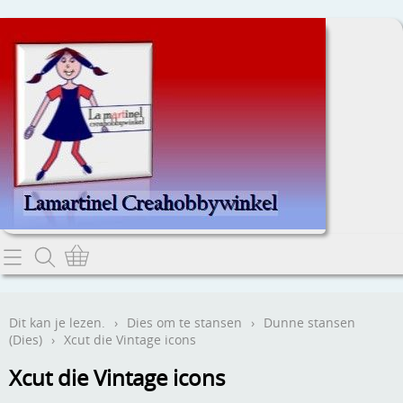
Home
Dit kan je lezen.
Dit kan je lezen.
›
Dies om te stansen
›
Dunne stansen
(Dies)
›
Xcut die Vintage icons
Contact
Xcut die Vintage icons
Webwinkel