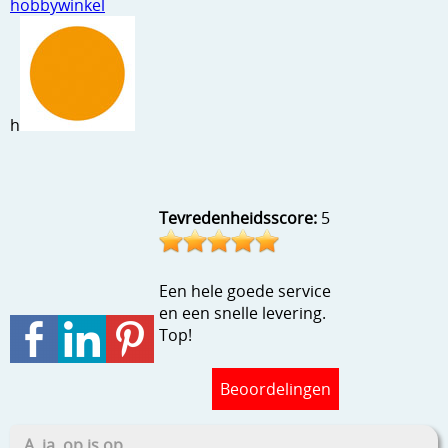
hobbywinkel
Stempels en zo
Template, mask, stencils, grids
Wat nog, een creatief kijkje
h
Tevredenheidsscore:
5
Een hele goede service
en een snelle levering.
Top!
Beoordelingen
A, ja, op is op