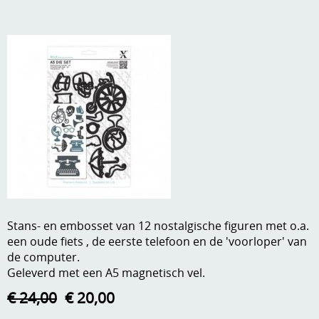
A, ja, op is op
Algemene voorwaarden
Aanbiedingen
Verzend - en verpakkingsk
Andere
Mijn account
Boeken en magazines
Info
Dies om te stansen
DVD-CD
Anders creatief
Embossen
Gastenboek
Handige extra's
Stans- en embosset van 12 nostalgische figuren met o.a.
een oude fiets , de eerste telefoon en de 'voorloper' van
Hechtingsmaterialen
de computer.
Geleverd met een A5 magnetisch vel.
Hout , MDF, kartonmateriaal, steen
€ 24,00
€ 20,00
Kleurmateriaal-tekenmateriaal