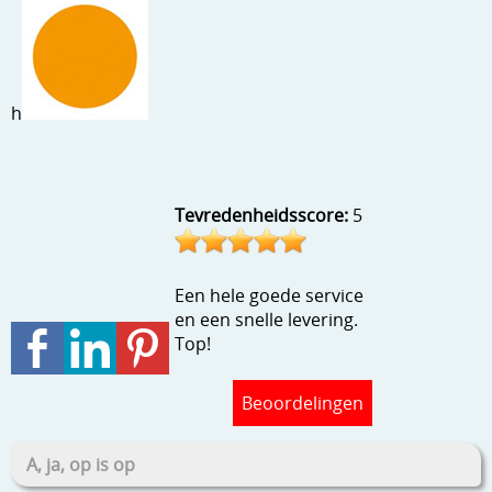
Stempels en zo
Template, mask, stencils, grids
Wat nog, een creatief kijkje
h
Tevredenheidsscore:
5
Een hele goede service
en een snelle levering.
Top!
Beoordelingen
A, ja, op is op