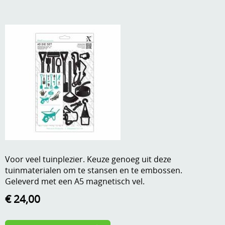
A, ja, op is op
Algemene voorwaarden
Aanbiedingen
Verzend - en verpakkingsk
Andere
Mijn account
Boeken en magazines
Info
Dies om te stansen
DVD-CD
Anders creatief
Embossen
Gastenboek
Handige extra's
Voor veel tuinplezier. Keuze genoeg uit deze
tuinmaterialen om te stansen en te embossen.
Hechtingsmaterialen
Geleverd met een A5 magnetisch vel.
Hout , MDF, kartonmateriaal, steen
€ 24,00
Kleurmateriaal-tekenmateriaal