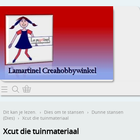
Home
Dit kan je lezen.
Dit kan je lezen.
›
Dies om te stansen
›
Dunne stansen
(Dies)
›
Xcut die tuinmateriaal
Contact
Xcut die tuinmateriaal
Webwinkel