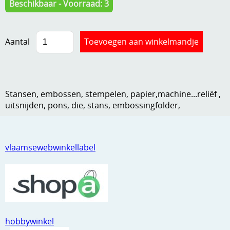
Beschikbaar - Voorraad: 3
Kneedmateriaal
Knipvellen
Aantal
Leuke versieringen
Merken
Stansen, embossen, stempelen, papier,machine...reliëf ,
Netjes opbergen
uitsnijden, pons, die, stans, embossingfolder,
Papier en karton
Ponsen
vlaamsewebwinkellabel
Ribbelaar
Snijmaterialen
Speciaal papier
Stans machine en embossing machines
hobbywinkel