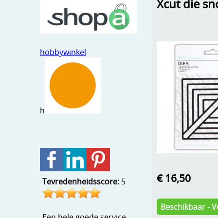
Xcut die s
hobbywinkel
h
€ 16,50
Tevredenheidsscore:
5
Beschikbaar - V
Een hele goede service