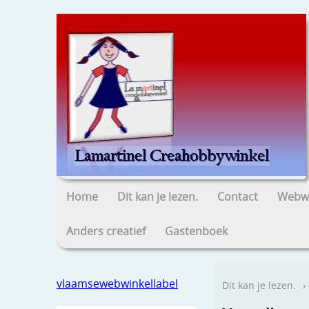
Home
Dit kan je lezen.
Contact
Webwi
Anders creatief
Gastenboek
vlaamsewebwinkellabel
Dit kan je lezen.
›