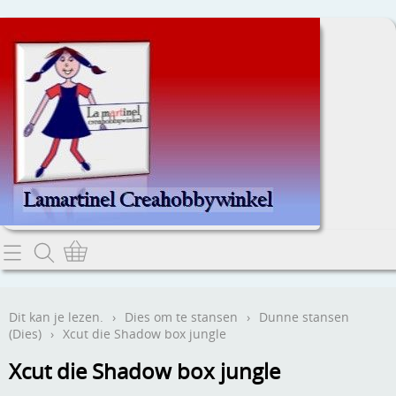
Home
Dit kan je lezen.
Dit kan je lezen.
›
Dies om te stansen
›
Dunne stansen
(Dies)
›
Xcut die Shadow box jungle
Contact
Xcut die Shadow box jungle
Webwinkel