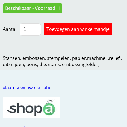
Kneedmateriaal
Beschikbaar - Voorraad: 1
Knipvellen
Aantal
Leuke versieringen
Merken
Netjes opbergen
Stansen, embossen, stempelen, papier,machine...reliëf ,
Papier en karton
uitsnijden, pons, die, stans, embossingfolder,
Ponsen
Ribbelaar
vlaamsewebwinkellabel
Snijmaterialen
Speciaal papier
Stans machine en embossing machines