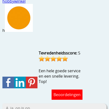
hobbywinkel
Stempels en zo
Template, mask, stencils, grids
Wat nog, een creatief kijkje
h
Tevredenheidsscore:
5
Een hele goede service
en een snelle levering.
Top!
Beoordelingen
A, ja, op is op