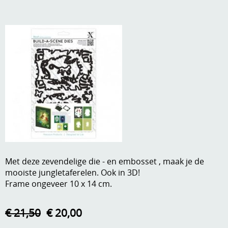
A, ja, op is op
Algemene voorwaarden
Aanbiedingen
Verzend - en verpakkingsk
Andere
Mijn account
Boeken en magazines
Info
Dies om te stansen
DVD-CD
Anders creatief
Embossen
Gastenboek
Handige extra's
Met deze zevendelige die - en embosset , maak je de
mooiste jungletaferelen. Ook in 3D!
Hechtingsmaterialen
Frame ongeveer 10 x 14 cm.
Hout , MDF, kartonmateriaal, steen
€ 21,50
€ 20,00
Kleurmateriaal-tekenmateriaal