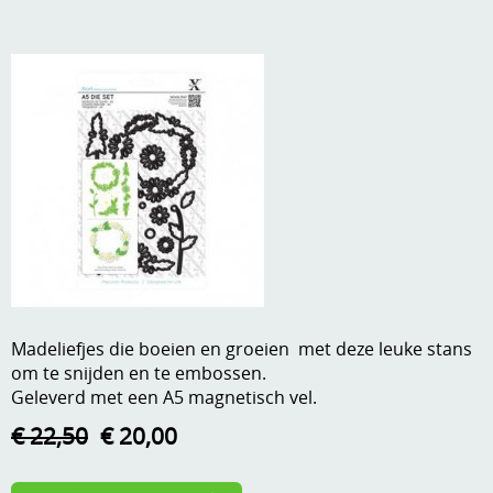
A, ja, op is op
Algemene voorwaarden
Aanbiedingen
Verzend - en verpakkingsk
Andere
Mijn account
Boeken en magazines
Info
Dies om te stansen
DVD-CD
Anders creatief
Embossen
Gastenboek
Handige extra's
Madeliefjes die boeien en groeien met deze leuke stans
om te snijden en te embossen.
Hechtingsmaterialen
Geleverd met een A5 magnetisch vel.
Hout , MDF, kartonmateriaal, steen
€ 22,50
€ 20,00
Kleurmateriaal-tekenmateriaal