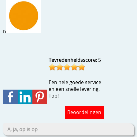
Stempels en zo
Template, mask, stencils, grids
Wat nog, een creatief kijkje
h
Tevredenheidsscore:
5
Een hele goede service
en een snelle levering.
Top!
Beoordelingen
A, ja, op is op