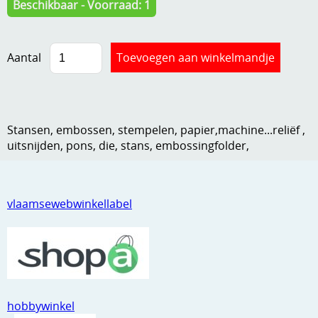
Beschikbaar - Voorraad: 1
Kneedmateriaal
Knipvellen
Aantal
Leuke versieringen
Merken
Stansen, embossen, stempelen, papier,machine...reliëf ,
Netjes opbergen
uitsnijden, pons, die, stans, embossingfolder,
Papier en karton
Ponsen
vlaamsewebwinkellabel
Ribbelaar
Snijmaterialen
Speciaal papier
Stans machine en embossing machines
hobbywinkel