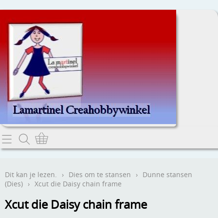
Home
Dit kan je lezen.
Dit kan je lezen.
›
Dies om te stansen
›
Dunne stansen
(Dies)
›
Xcut die Daisy chain frame
Contact
Xcut die Daisy chain frame
Webwinkel