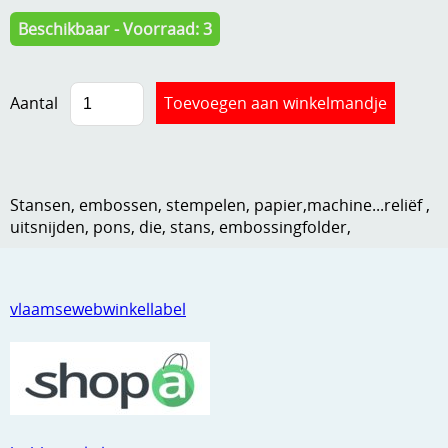
Kneedmateriaal
Beschikbaar - Voorraad: 3
Knipvellen
Aantal
Leuke versieringen
Merken
Netjes opbergen
Stansen, embossen, stempelen, papier,machine...reliëf ,
Papier en karton
uitsnijden, pons, die, stans, embossingfolder,
Ponsen
Ribbelaar
vlaamsewebwinkellabel
Snijmaterialen
Speciaal papier
Stans machine en embossing machines