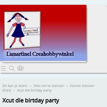
Home
Dit kan je lezen.
Dit kan je lezen.
›
Dies om te stansen
›
Dunne stansen
(Dies)
›
Xcut die birtday party
Contact
Xcut die birtday party
Webwinkel