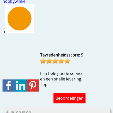
hobbywinkel
Stempels en zo
Template, mask, stencils, grids
Wat nog, een creatief kijkje
h
Tevredenheidsscore:
5
Een hele goede service
en een snelle levering.
Top!
Beoordelingen
A, ja, op is op