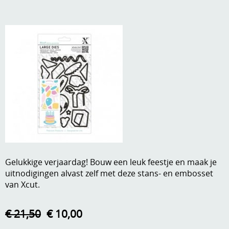
A, ja, op is op
Algemene voorwaarden
Aanbiedingen
Verzend - en verpakkingsk
Andere
Mijn account
Boeken en magazines
Info
Dies om te stansen
DVD-CD
Anders creatief
Embossen
Gastenboek
Handige extra's
Gelukkige verjaardag! Bouw een leuk feestje en maak je
uitnodigingen alvast zelf met deze stans- en embosset
Hechtingsmaterialen
van Xcut.
Hout , MDF, kartonmateriaal, steen
€ 21,50
€ 10,00
Kleurmateriaal-tekenmateriaal