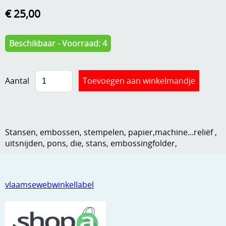
€ 25,00
Kneedmateriaal
Knipvellen
Beschikbaar - Voorraad: 4
Leuke versieringen
Merken
Aantal
Netjes opbergen
Papier en karton
Stansen, embossen, stempelen, papier,machine...reliëf ,
Ponsen
uitsnijden, pons, die, stans, embossingfolder,
Ribbelaar
Snijmaterialen
vlaamsewebwinkellabel
Speciaal papier
Stans machine en embossing machines