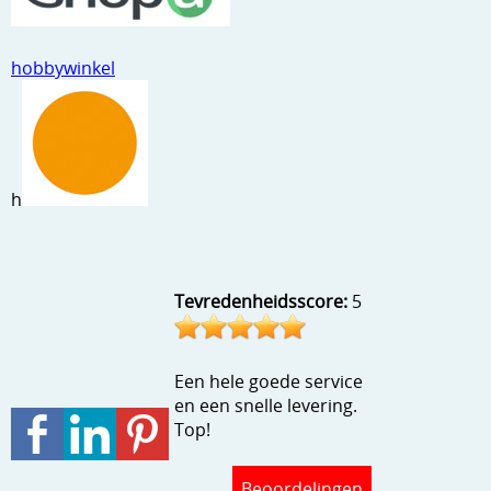
Stempels en zo
Template, mask, stencils, grids
hobbywinkel
Wat nog, een creatief kijkje
h
Tevredenheidsscore:
5
Een hele goede service
en een snelle levering.
Top!
Beoordelingen