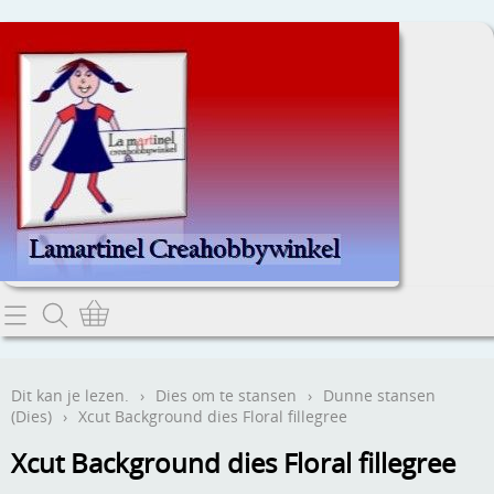
Home
Dit kan je lezen.
Dit kan je lezen.
›
Dies om te stansen
›
Dunne stansen
(Dies)
›
Xcut Background dies Floral fillegree
Contact
Xcut Background dies Floral fillegree
Webwinkel