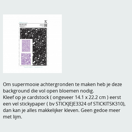
A, ja, op is op
Algemene voorwaarden
Aanbiedingen
Verzend - en verpakkingsk
Andere
Mijn account
Boeken en magazines
Info
Dies om te stansen
DVD-CD
Anders creatief
Embossen
Om supermooie achtergronden te maken heb je deze
Gastenboek
background die vol open bloemen nodig.
Handige extra's
Kleef op je cardstock ( ongeveer 14.1 x 22.2 cm ) eerst
een vel stickypaper ( bv STICKJEJE3324 of STICKITSK310),
Hechtingsmaterialen
dan kan je alles makkelijker kleven. Geen gedoe meer
Hout , MDF, kartonmateriaal, steen
met lijm.
Kleurmateriaal-tekenmateriaal