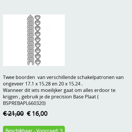
A, ja, op is op
Algemene voorwaarden
Aanbiedingen
Verzend - en verpakkingsk
Andere
Mijn account
Boeken en magazines
Info
Dies om te stansen
DVD-CD
Anders creatief
Twee boorden van verschillende schakelpatronen van
Embossen
ongeveer 17.1 x 15.28 en 20 x 15.24 .
Gastenboek
Wanneer dit iets moeilijker gaat om alles erdoor te
Handige extra's
krijgen , gebruik je de precision Base Plaat (
BSPREBAPL660320)
Hechtingsmaterialen
€ 21,00
€ 16,00
Hout , MDF, kartonmateriaal, steen
Kleurmateriaal-tekenmateriaal
Beschikbaar - Voorraad: 3