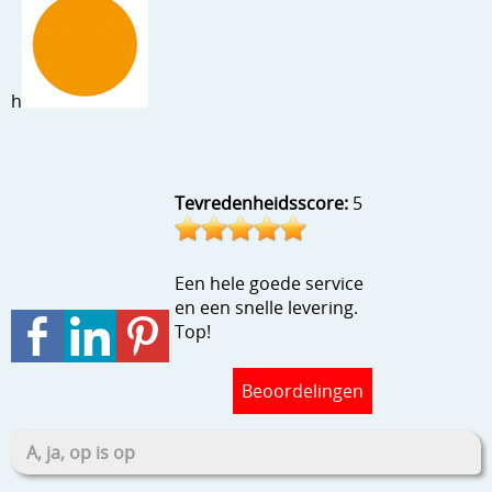
Stempels en zo
Template, mask, stencils, grids
h
Wat nog, een creatief kijkje
Tevredenheidsscore:
5
Een hele goede service
en een snelle levering.
Top!
Beoordelingen
A, ja, op is op