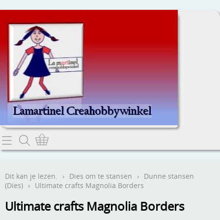
Home
Dit kan je lezen.
Dit kan je lezen.
›
Dies om te stansen
›
Dunne stansen
(Dies)
›
Ultimate crafts Magnolia Borders
Contact
Ultimate crafts Magnolia Borders
Webwinkel