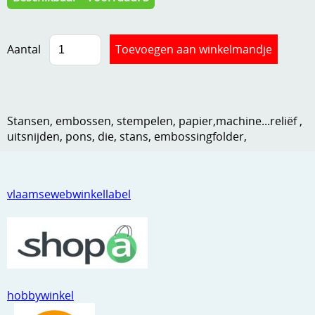
Kneedmateriaal
Knipvellen
Aantal
Leuke versieringen
Merken
Stansen, embossen, stempelen, papier,machine...reliëf ,
Netjes opbergen
uitsnijden, pons, die, stans, embossingfolder,
Papier en karton
Ponsen
vlaamsewebwinkellabel
Ribbelaar
Snijmaterialen
Speciaal papier
hobbywinkel
Stans machine en embossing machines