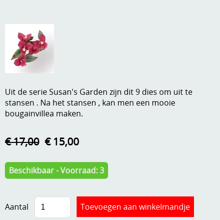
A, ja, op is op
Algemene voorwaarden
Aanbiedingen
Verzend - en verpakkingsk
Andere
Mijn account
Boeken en magazines
Uit de serie Susan's Garden zijn dit 9 dies om uit te
Info
Dies om te stansen
stansen . Na het stansen , kan men een mooie
bougainvillea maken.
DVD-CD
Anders creatief
Embossen
€ 17,00
€ 15,00
Gastenboek
Handige extra's
Beschikbaar - Voorraad: 3
Hechtingsmaterialen
Hout , MDF, kartonmateriaal, steen
Aantal
Kleurmateriaal-tekenmateriaal