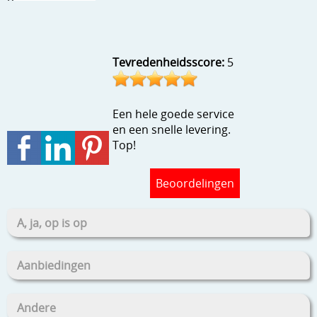
Stempels en zo
Template, mask, stencils, grids
Tevredenheidsscore:
5
Wat nog, een creatief kijkje
Een hele goede service
en een snelle levering.
Top!
Beoordelingen
A, ja, op is op
Aanbiedingen
Andere