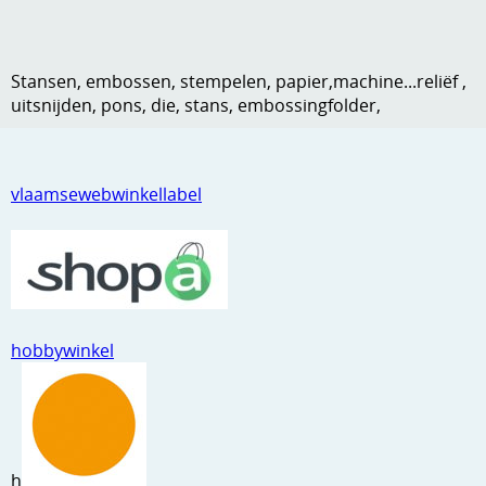
Kneedmateriaal
Knipvellen
Stansen, embossen, stempelen, papier,machine...reliëf ,
uitsnijden, pons, die, stans, embossingfolder,
Leuke versieringen
Merken
vlaamsewebwinkellabel
Netjes opbergen
Papier en karton
Ponsen
Ribbelaar
hobbywinkel
Snijmaterialen
Speciaal papier
Stans machine en embossing machines
h