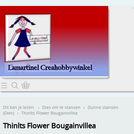
Home
Dit kan je lezen.
Dit kan je lezen.
›
Dies om te stansen
›
Dunne stansen
(Dies)
›
Thinlts Flower Bougainvillea
Contact
Thinlts Flower Bougainvillea
Webwinkel