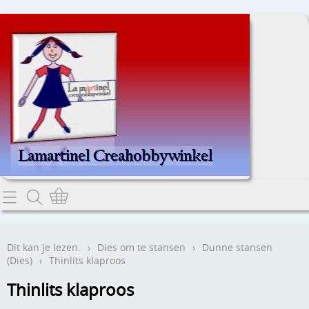
Home
Dit kan je lezen.
Dit kan je lezen.
›
Dies om te stansen
›
Dunne stansen
(Dies)
›
Thinlits klaproos
Contact
Thinlits klaproos
Webwinkel