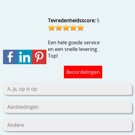
Stempels en zo
Template, mask, stencils, grids
Tevredenheidsscore:
5
Wat nog, een creatief kijkje
Een hele goede service
en een snelle levering.
Top!
Beoordelingen
A, ja, op is op
Aanbiedingen
Andere