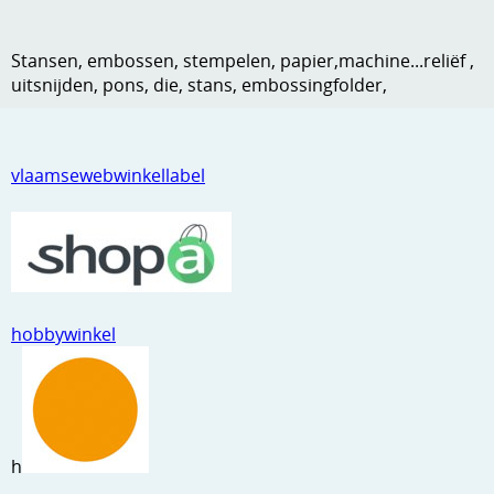
Kneedmateriaal
Stansen, embossen, stempelen, papier,machine...reliëf ,
Knipvellen
uitsnijden, pons, die, stans, embossingfolder,
Leuke versieringen
Merken
vlaamsewebwinkellabel
Netjes opbergen
Papier en karton
Ponsen
hobbywinkel
Ribbelaar
Snijmaterialen
Speciaal papier
h
Stans machine en embossing machines