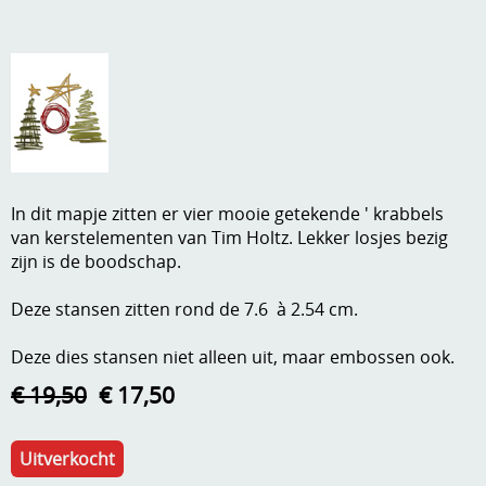
A, ja, op is op
Algemene voorwaarden
Aanbiedingen
Verzend - en verpakkingsk
Andere
Mijn account
Boeken en magazines
Info
Dies om te stansen
In dit mapje zitten er vier mooie getekende ' krabbels
van kerstelementen van Tim Holtz. Lekker losjes bezig
DVD-CD
Anders creatief
zijn is de boodschap.
Embossen
Deze stansen zitten rond de 7.6 à 2.54 cm.
Gastenboek
Handige extra's
Deze dies stansen niet alleen uit, maar embossen ook.
Hechtingsmaterialen
€ 19,50
€ 17,50
Hout , MDF, kartonmateriaal, steen
Uitverkocht
Kleurmateriaal-tekenmateriaal