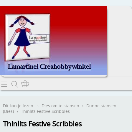
Home
Dit kan je lezen.
Dit kan je lezen.
›
Dies om te stansen
›
Dunne stansen
(Dies)
›
Thinlits Festive Scribbles
Contact
Thinlits Festive Scribbles
Webwinkel