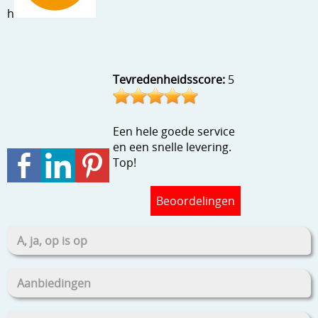
Stempels en zo
h
Template, mask, stencils, grids
Wat nog, een creatief kijkje
Tevredenheidsscore:
5
Een hele goede service
en een snelle levering.
Top!
Beoordelingen
A, ja, op is op
Aanbiedingen