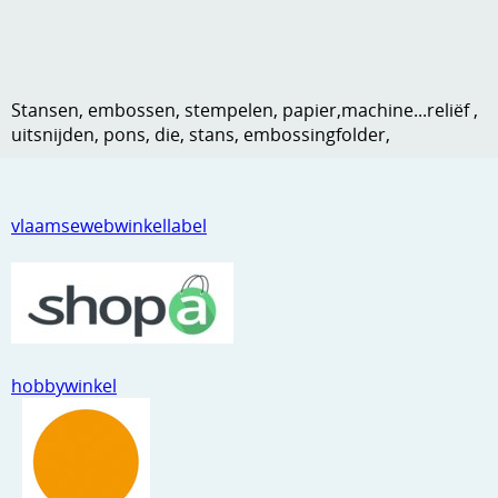
Kneedmateriaal
Knipvellen
Stansen, embossen, stempelen, papier,machine...reliëf ,
Leuke versieringen
uitsnijden, pons, die, stans, embossingfolder,
Merken
Netjes opbergen
vlaamsewebwinkellabel
Papier en karton
Ponsen
Ribbelaar
Snijmaterialen
hobbywinkel
Speciaal papier
Stans machine en embossing machines