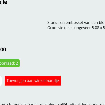
elle
Stans - en embosset van een bl
Grootste die is ongeveer 5.08 x 
,00
oorraad: 2
n, stempelen, papier,machine...reliëf , uitsnijden, pons, di