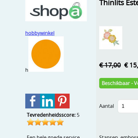
Thinlits Est
hobbywinkel
€ 17,00
€ 15
h
Beschikbaar - V
Aantal
Tevredenheidsscore:
5
Stansen, embosse
Een hele goede service