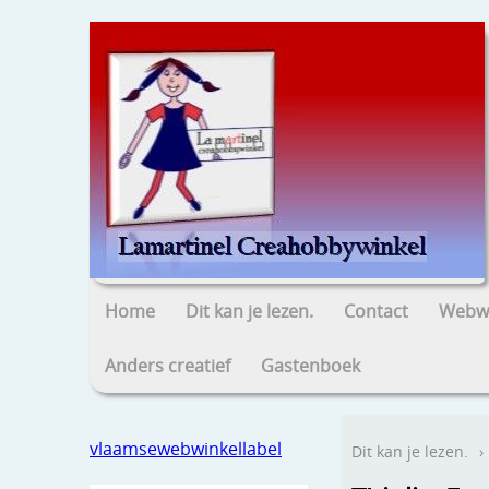
Home
Dit kan je lezen.
Contact
Webwi
Anders creatief
Gastenboek
vlaamsewebwinkellabel
Dit kan je lezen.
›