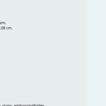
oem.
5.08 cm.
e, stans, embossingfolder,