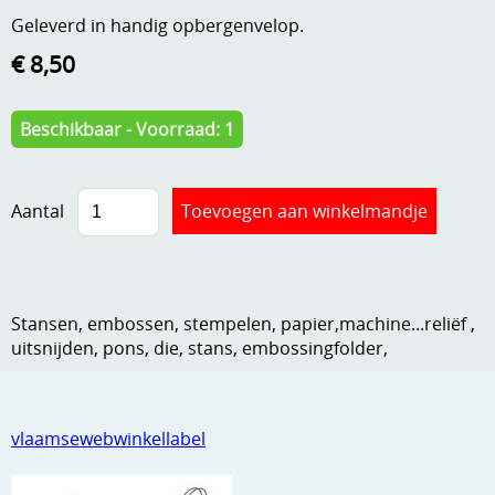
Geleverd in handig opbergenvelop.
Kneedmateriaal
€ 8,50
Knipvellen
Leuke versieringen
Beschikbaar - Voorraad: 1
Merken
Netjes opbergen
Aantal
Papier en karton
Ponsen
Stansen, embossen, stempelen, papier,machine...reliëf ,
Ribbelaar
uitsnijden, pons, die, stans, embossingfolder,
Snijmaterialen
Speciaal papier
vlaamsewebwinkellabel
Stans machine en embossing machines