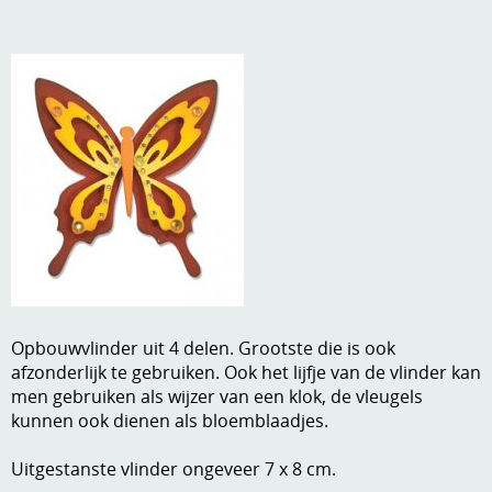
A, ja, op is op
Algemene voorwaarden
Aanbiedingen
Verzend - en verpakkingsk
Andere
Mijn account
Boeken en magazines
Info
Dies om te stansen
DVD-CD
Anders creatief
Embossen
Gastenboek
Handige extra's
Opbouwvlinder uit 4 delen. Grootste die is ook
afzonderlijk te gebruiken. Ook het lijfje van de vlinder kan
Hechtingsmaterialen
men gebruiken als wijzer van een klok, de vleugels
kunnen ook dienen als bloemblaadjes.
Hout , MDF, kartonmateriaal, steen
Uitgestanste vlinder ongeveer 7 x 8 cm.
Kleurmateriaal-tekenmateriaal