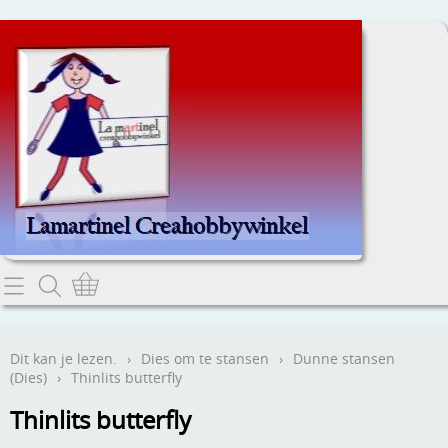
Home
Dit kan je lezen.
Dit kan je lezen.
›
Dies om te stansen
›
Dunne stansen
(Dies)
›
Thinlits butterfly
Contact
Thinlits butterfly
Webwinkel