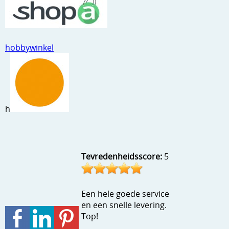
Stempels en zo
Template, mask, stencils, grids
hobbywinkel
Wat nog, een creatief kijkje
h
Tevredenheidsscore:
5
Een hele goede service
en een snelle levering.
Top!