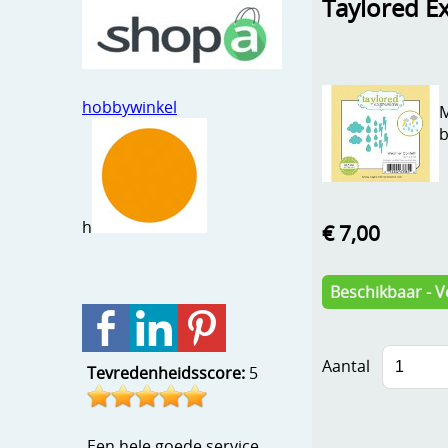
Taylored Ex
hobbywinkel
M
b
h
€ 7,00
Beschikbaar - V
Aantal
Tevredenheidsscore:
5
Een hele goede service