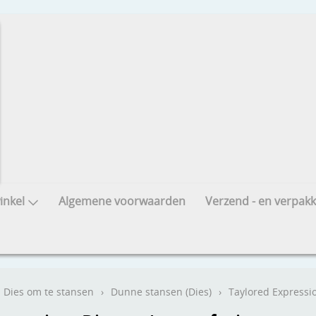
nkel
Algemene voorwaarden
Verzend - en verpakk
Dies om te stansen
›
Dunne stansen (Dies)
›
Taylored Expressio