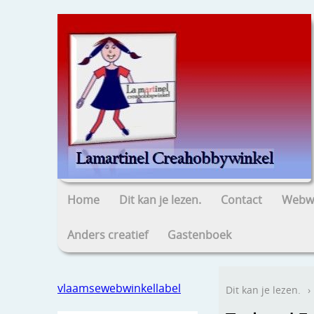
Home
Dit kan je lezen.
Contact
Webwi
Anders creatief
Gastenboek
vlaamsewebwinkellabel
Dit kan je lezen.
›