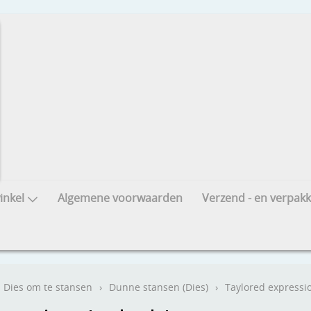
nkel
Algemene voorwaarden
Verzend - en verpakk
Dies om te stansen
›
Dunne stansen (Dies)
›
Taylored expressi