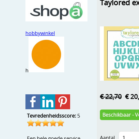
Taylored e
hobbywinkel
h
€ 22,70
€ 20
Beschikbaar - V
Tevredenheidsscore:
5
Aantal
Een hele goede service