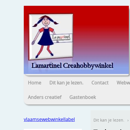
Home
Dit kan je lezen.
Contact
Webwi
Anders creatief
Gastenboek
vlaamsewebwinkellabel
Dit kan je lezen.
›