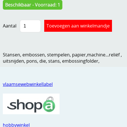
Beschikbaar - Voorraad: 1
Kneedmateriaal
Knipvellen
Aantal
Leuke versieringen
Merken
Netjes opbergen
Stansen, embossen, stempelen, papier,machine...reliëf ,
uitsnijden, pons, die, stans, embossingfolder,
Papier en karton
Ponsen
vlaamsewebwinkellabel
Ribbelaar
Snijmaterialen
Speciaal papier
Stans machine en embossing machines
hobbywinkel