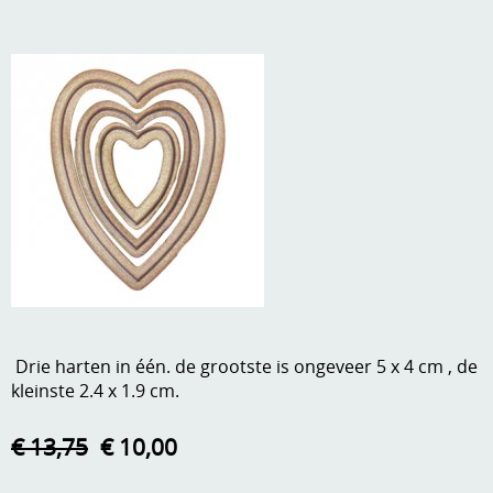
A, ja, op is op
Algemene voorwaarden
Aanbiedingen
Verzend - en verpakkingsk
Andere
Mijn account
Boeken en magazines
Info
Dies om te stansen
DVD-CD
Anders creatief
Embossen
Gastenboek
Handige extra's
Drie harten in één. de grootste is ongeveer 5 x 4 cm , de
Hechtingsmaterialen
kleinste 2.4 x 1.9 cm.
Hout , MDF, kartonmateriaal, steen
€ 13,75
€ 10,00
Kleurmateriaal-tekenmateriaal