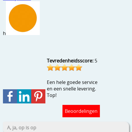
Stempels en zo
Template, mask, stencils, grids
Wat nog, een creatief kijkje
h
Tevredenheidsscore:
5
Een hele goede service
en een snelle levering.
Top!
Beoordelingen
A, ja, op is op