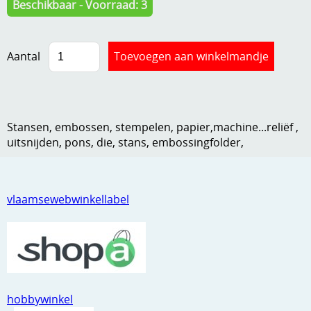
Beschikbaar - Voorraad: 3
Kneedmateriaal
Knipvellen
Aantal
Leuke versieringen
Merken
Stansen, embossen, stempelen, papier,machine...reliëf ,
Netjes opbergen
uitsnijden, pons, die, stans, embossingfolder,
Papier en karton
Ponsen
vlaamsewebwinkellabel
Ribbelaar
Snijmaterialen
Speciaal papier
Stans machine en embossing machines
hobbywinkel