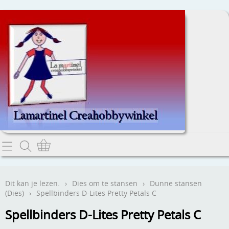
Home
Dit kan je lezen.
Dit kan je lezen.
›
Dies om te stansen
›
Dunne stansen
(Dies)
›
Spellbinders D-Lites Pretty Petals C
Contact
Spellbinders D-Lites Pretty Petals C
Webwinkel