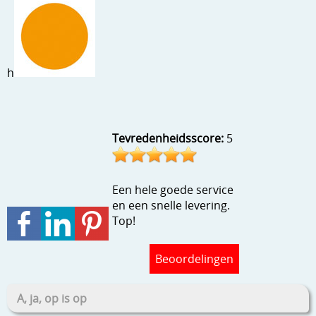
Stempels en zo
Template, mask, stencils, grids
Wat nog, een creatief kijkje
h
Tevredenheidsscore:
5
Een hele goede service
en een snelle levering.
Top!
Beoordelingen
A, ja, op is op