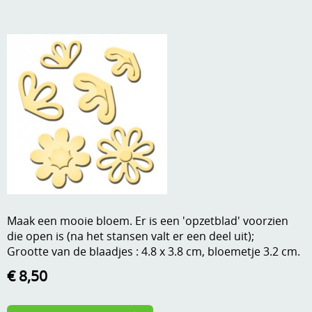
A, ja, op is op
Algemene voorwaarden
Aanbiedingen
Verzend - en verpakkingsk
Andere
Mijn account
Boeken en magazines
Info
Dies om te stansen
DVD-CD
Anders creatief
Embossen
Gastenboek
Handige extra's
Maak een mooie bloem. Er is een 'opzetblad' voorzien
die open is (na het stansen valt er een deel uit);
Hechtingsmaterialen
Grootte van de blaadjes : 4.8 x 3.8 cm, bloemetje 3.2 cm.
Hout , MDF, kartonmateriaal, steen
€ 8,50
Kleurmateriaal-tekenmateriaal