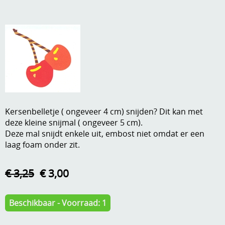
A, ja, op is op
Algemene voorwaarden
Aanbiedingen
Verzend - en verpakkingsk
Andere
Mijn account
Boeken en magazines
Info
Dies om te stansen
Kersenbelletje ( ongeveer 4 cm) snijden? Dit kan met
DVD-CD
Anders creatief
deze kleine snijmal ( ongeveer 5 cm).
Deze mal snijdt enkele uit, embost niet omdat er een
Embossen
Gastenboek
laag foam onder zit.
Handige extra's
€ 3,25
€ 3,00
Hechtingsmaterialen
Hout , MDF, kartonmateriaal, steen
Beschikbaar - Voorraad: 1
Kleurmateriaal-tekenmateriaal