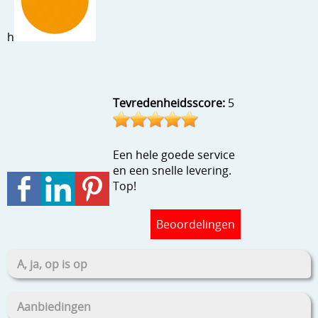
Stempels en zo
h
Template, mask, stencils, grids
Wat nog, een creatief kijkje
Tevredenheidsscore:
5
Een hele goede service
en een snelle levering.
Top!
Beoordelingen
A, ja, op is op
Aanbiedingen