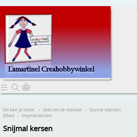
Home
Dit kan je lezen.
Dit kan je lezen.
›
Dies om te stansen
›
Dunne stansen
(Dies)
›
Snijmal kersen
Contact
Snijmal kersen
Webwinkel