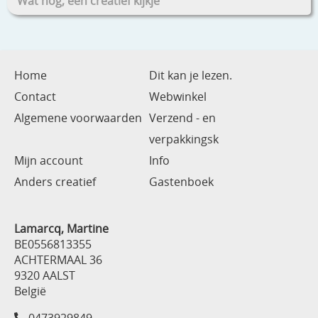
Wat nog, een creatief kijkje
Home
Dit kan je lezen.
Contact
Webwinkel
Algemene voorwaarden
Verzend - en
verpakkingsk
Mijn account
Info
Anders creatief
Gastenboek
Lamarcq, Martine
BE0556813355
ACHTERMAAL 36
9320 AALST
België
0473929849