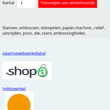
Aantal
Kneedmateriaal
Knipvellen
Leuke versieringen
Stansen, embossen, stempelen, papier,machine...reliëf ,
uitsnijden, pons, die, stans, embossingfolder,
Merken
Netjes opbergen
vlaamsewebwinkellabel
Papier en karton
Ponsen
Ribbelaar
Snijmaterialen
hobbywinkel
Speciaal papier
Stans machine en embossing machines