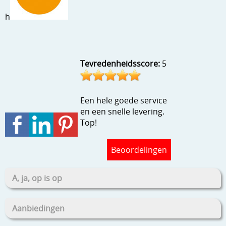
Stempels en zo
h
Template, mask, stencils, grids
Wat nog, een creatief kijkje
Tevredenheidsscore:
5
Een hele goede service
en een snelle levering.
Top!
Beoordelingen
A, ja, op is op
Aanbiedingen