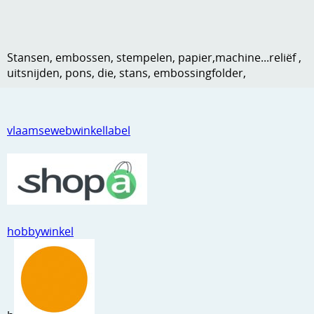
Kneedmateriaal
Knipvellen
Stansen, embossen, stempelen, papier,machine...reliëf ,
uitsnijden, pons, die, stans, embossingfolder,
Leuke versieringen
Merken
Netjes opbergen
vlaamsewebwinkellabel
Papier en karton
Ponsen
Ribbelaar
hobbywinkel
Snijmaterialen
Speciaal papier
Stans machine en embossing machines