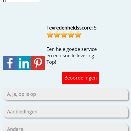
h
Stempels en zo
Template, mask, stencils, grids
Tevredenheidsscore:
5
Wat nog, een creatief kijkje
Een hele goede service
en een snelle levering.
Top!
Beoordelingen
A, ja, op is op
Aanbiedingen
Andere