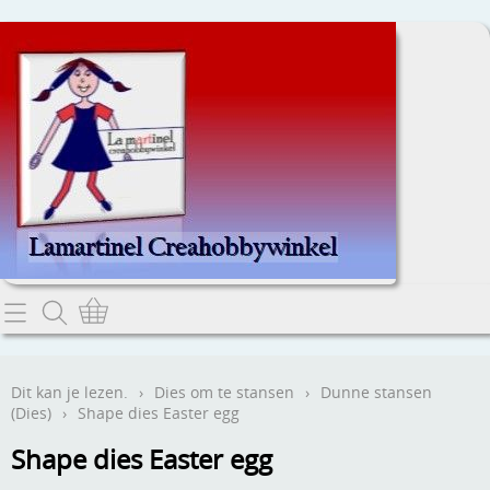
Home
Dit kan je lezen.
Dit kan je lezen.
›
Dies om te stansen
›
Dunne stansen
(Dies)
›
Shape dies Easter egg
Contact
Shape dies Easter egg
Webwinkel