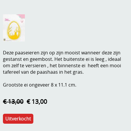
A, ja, op is op
Algemene voorwaarden
Aanbiedingen
Verzend - en verpakkingsk
Andere
Mijn account
Boeken en magazines
Deze paaseieren zijn op zijn mooist wanneer deze zijn
Info
Dies om te stansen
gestanst en geembost. Het buitenste ei is leeg , ideaal
om zelf te versieren , het binnenste ei heeft een mooi
DVD-CD
Anders creatief
tafereel van de paashaas in het gras.
Embossen
Gastenboek
Grootste ei ongeveer 8 x 11.1 cm.
Handige extra's
€ 13,00
€ 13,00
Hechtingsmaterialen
Hout , MDF, kartonmateriaal, steen
Uitverkocht
Kleurmateriaal-tekenmateriaal