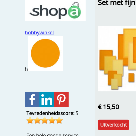
Set met fij
hobbywinkel
h
€ 15,50
Tevredenheidsscore:
5
Uitverkocht
Een hele goede service