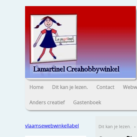
Home
Dit kan je lezen.
Contact
Webwi
Anders creatief
Gastenboek
vlaamsewebwinkellabel
Dit kan je lezen.
›