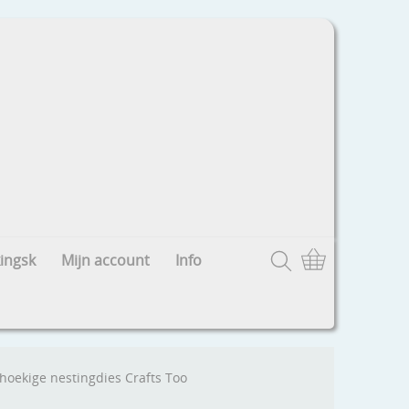
ingsk
Mijn account
Info
thoekige nestingdies Crafts Too