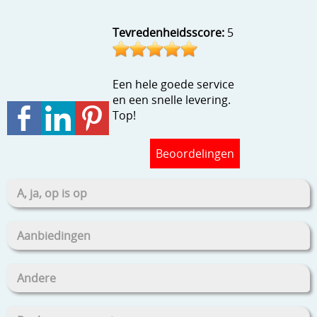
Stempels en zo
Tevredenheidsscore:
5
Template, mask, stencils, grids
Wat nog, een creatief kijkje
Een hele goede service
en een snelle levering.
Top!
Beoordelingen
A, ja, op is op
Aanbiedingen
Andere