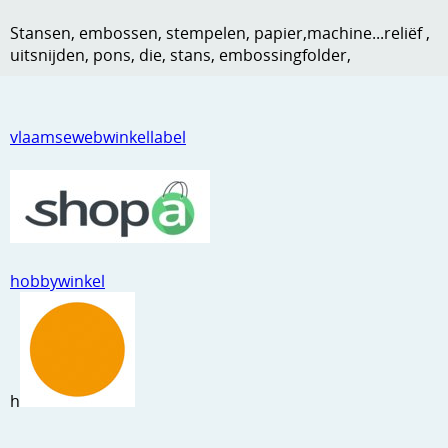
Kneedmateriaal
Stansen, embossen, stempelen, papier,machine...reliëf ,
uitsnijden, pons, die, stans, embossingfolder,
Knipvellen
Leuke versieringen
vlaamsewebwinkellabel
Merken
Netjes opbergen
Papier en karton
Ponsen
hobbywinkel
Ribbelaar
Snijmaterialen
Speciaal papier
h
Stans machine en embossing machines