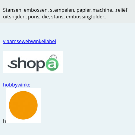
Kneedmateriaal
Stansen, embossen, stempelen, papier,machine...reliëf ,
uitsnijden, pons, die, stans, embossingfolder,
Knipvellen
Leuke versieringen
vlaamsewebwinkellabel
Merken
Netjes opbergen
Papier en karton
Ponsen
hobbywinkel
Ribbelaar
Snijmaterialen
Speciaal papier
h
Stans machine en embossing machines