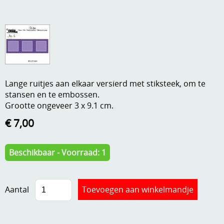
A, ja, op is op
Algemene voorwaarden
Aanbiedingen
Verzend - en verpakkingsk
Andere
Mijn account
Boeken en magazines
Lange ruitjes aan elkaar versierd met stiksteek, om te
Info
stansen en te embossen.
Dies om te stansen
Grootte ongeveer 3 x 9.1 cm.
DVD-CD
Anders creatief
€ 7,00
Embossen
Gastenboek
Beschikbaar - Voorraad: 1
Handige extra's
Hechtingsmaterialen
Aantal
Hout , MDF, kartonmateriaal, steen
Kleurmateriaal-tekenmateriaal