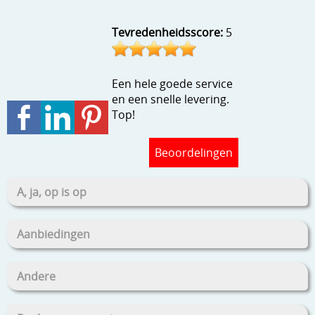
Stempels en zo
Tevredenheidsscore:
5
Template, mask, stencils, grids
Wat nog, een creatief kijkje
Een hele goede service
en een snelle levering.
Top!
Beoordelingen
A, ja, op is op
Aanbiedingen
Andere