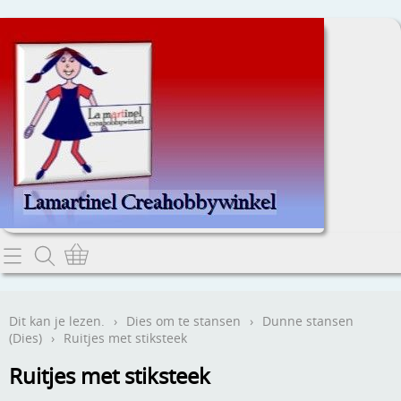
Home
Dit kan je lezen.
Dit kan je lezen.
›
Dies om te stansen
›
Dunne stansen
(Dies)
›
Ruitjes met stiksteek
Contact
Ruitjes met stiksteek
Webwinkel