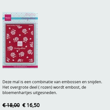
A, ja, op is op
Algemene voorwaarden
Aanbiedingen
Verzend - en verpakkingsk
Andere
Mijn account
Boeken en magazines
Info
Dies om te stansen
DVD-CD
Anders creatief
Embossen
Gastenboek
Handige extra's
Deze mal is een combinatie van embossen en snijden.
Hechtingsmaterialen
Het overgrote deel ( rozen) wordt embost, de
bloemenhartjes uitgesneden.
Hout , MDF, kartonmateriaal, steen
€ 18,00
€ 16,50
Kleurmateriaal-tekenmateriaal