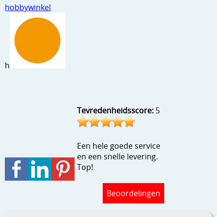
hobbywinkel
Stempels en zo
Template, mask, stencils, grids
Wat nog, een creatief kijkje
h
Tevredenheidsscore:
5
Een hele goede service
en een snelle levering.
Top!
Beoordelingen