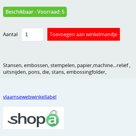
Kneedmateriaal
Beschikbaar - Voorraad: 5
Knipvellen
Leuke versieringen
Aantal
Merken
Netjes opbergen
Stansen, embossen, stempelen, papier,machine...reliëf ,
Papier en karton
uitsnijden, pons, die, stans, embossingfolder,
Ponsen
Ribbelaar
vlaamsewebwinkellabel
Snijmaterialen
Speciaal papier
Stans machine en embossing machines