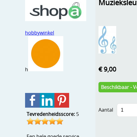
Muzieksleu
hobbywinkel
€ 9,00
h
Beschikbaar - V
Aantal
Tevredenheidsscore:
5
Een hele goede service