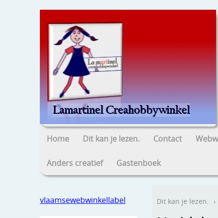
Home
Dit kan je lezen.
Contact
Webwi
Anders creatief
Gastenboek
vlaamsewebwinkellabel
Dit kan je lezen.
›