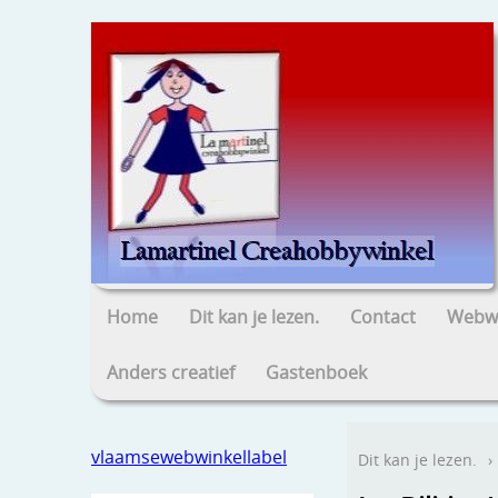
Home
Dit kan je lezen.
Contact
Webwi
Anders creatief
Gastenboek
vlaamsewebwinkellabel
Dit kan je lezen.
›