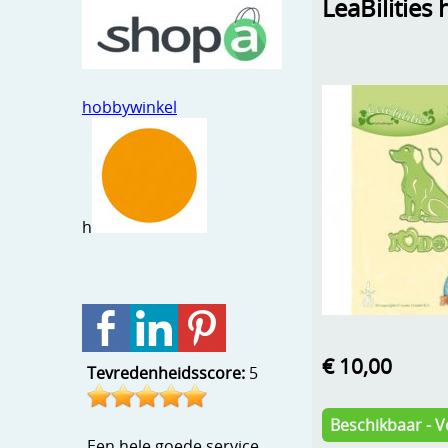
LeaBilities
hobbywinkel
h
€ 10,00
Tevredenheidsscore:
5
Beschikbaar - V
Een hele goede service