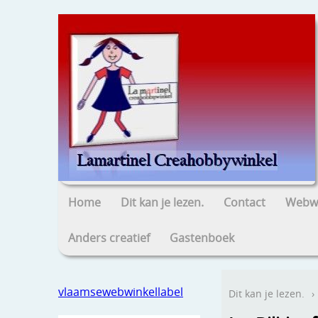
Home
Dit kan je lezen.
Contact
Webwi
Anders creatief
Gastenboek
vlaamsewebwinkellabel
Dit kan je lezen.
›