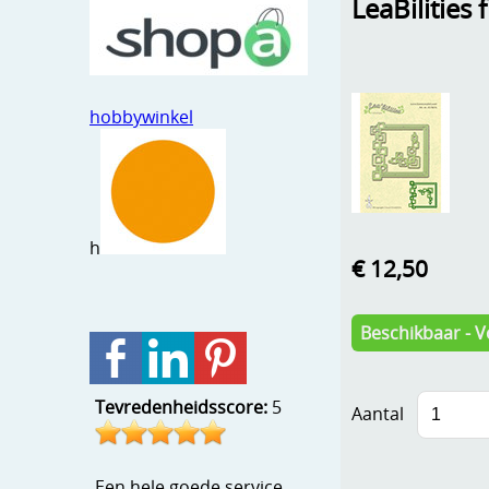
LeaBilities
hobbywinkel
h
€ 12,50
Beschikbaar - V
Tevredenheidsscore:
5
Aantal
Een hele goede service