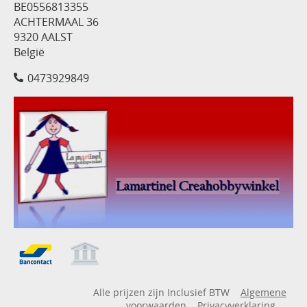
BE0556813355
ACHTERMAAL 36
9320 AALST
België
0473929849
Alle prijzen zijn Inclusief BTW
Algemene
voorwaarden
Privacyverklaring