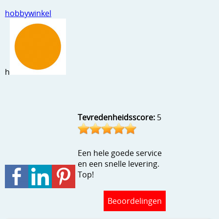
Stempels en zo
hobbywinkel
Template, mask, stencils, grids
Wat nog, een creatief kijkje
h
Tevredenheidsscore:
5
Een hele goede service
en een snelle levering.
Top!
Beoordelingen