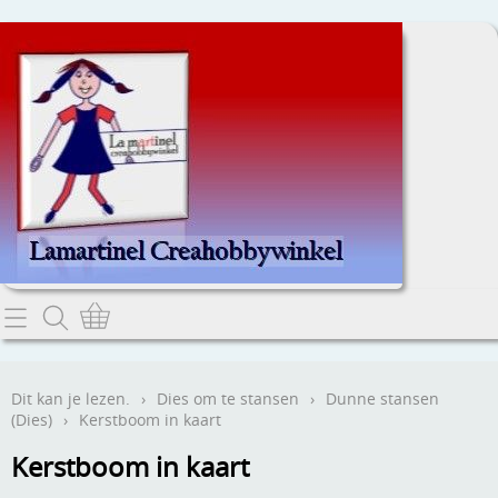
Home
Dit kan je lezen.
Dit kan je lezen.
›
Dies om te stansen
›
Dunne stansen
(Dies)
›
Kerstboom in kaart
Contact
Kerstboom in kaart
Webwinkel