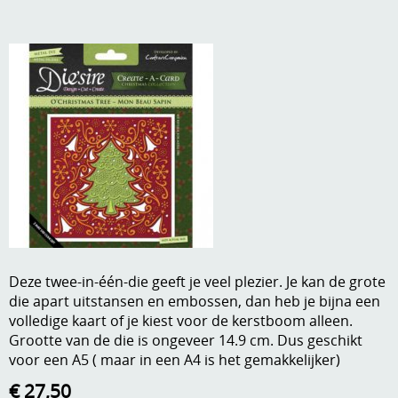
A, ja, op is op
Algemene voorwaarden
Aanbiedingen
Verzend - en verpakkingsk
Andere
Mijn account
Boeken en magazines
Info
Dies om te stansen
DVD-CD
Anders creatief
Embossen
Gastenboek
Handige extra's
Deze twee-in-één-die geeft je veel plezier. Je kan de grote
die apart uitstansen en embossen, dan heb je bijna een
Hechtingsmaterialen
volledige kaart of je kiest voor de kerstboom alleen.
Grootte van de die is ongeveer 14.9 cm. Dus geschikt
Hout , MDF, kartonmateriaal, steen
voor een A5 ( maar in een A4 is het gemakkelijker)
Kleurmateriaal-tekenmateriaal
€ 27,50