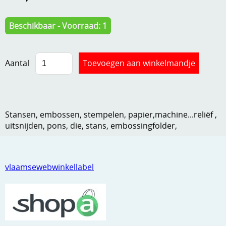
Kneedmateriaal
Beschikbaar - Voorraad: 1
Knipvellen
Leuke versieringen
Aantal
Merken
Netjes opbergen
Papier en karton
Stansen, embossen, stempelen, papier,machine...reliëf ,
uitsnijden, pons, die, stans, embossingfolder,
Ponsen
Ribbelaar
vlaamsewebwinkellabel
Snijmaterialen
Speciaal papier
Stans machine en embossing machines