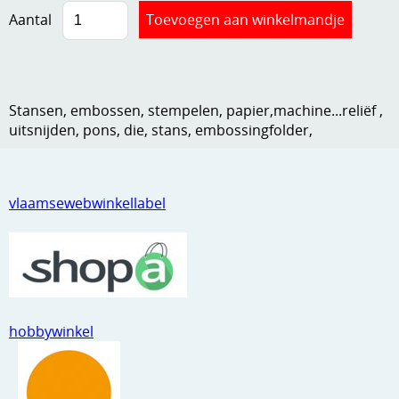
Aantal
Kneedmateriaal
Knipvellen
Leuke versieringen
Stansen, embossen, stempelen, papier,machine...reliëf ,
Merken
uitsnijden, pons, die, stans, embossingfolder,
Netjes opbergen
Papier en karton
vlaamsewebwinkellabel
Ponsen
Ribbelaar
Snijmaterialen
hobbywinkel
Speciaal papier
Stans machine en embossing machines