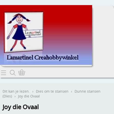
Home
Dit kan je lezen.
Dit kan je lezen.
›
Dies om te stansen
›
Dunne stansen
(Dies)
›
Joy die Ovaal
Contact
Joy die Ovaal
Webwinkel