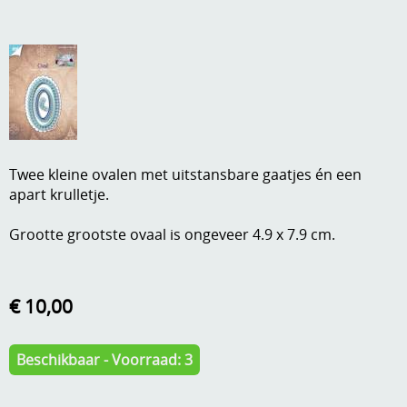
A, ja, op is op
Algemene voorwaarden
Aanbiedingen
Verzend - en verpakkingsk
Andere
Mijn account
Boeken en magazines
Info
Twee kleine ovalen met uitstansbare gaatjes én een
Dies om te stansen
apart krulletje.
DVD-CD
Anders creatief
Grootte grootste ovaal is ongeveer 4.9 x 7.9 cm.
Embossen
Gastenboek
Handige extra's
€ 10,00
Hechtingsmaterialen
Hout , MDF, kartonmateriaal, steen
Beschikbaar - Voorraad: 3
Kleurmateriaal-tekenmateriaal