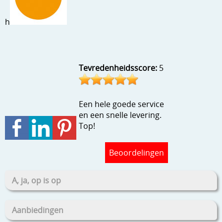
Stempels en zo
h
Template, mask, stencils, grids
Wat nog, een creatief kijkje
Tevredenheidsscore:
5
Een hele goede service
en een snelle levering.
Top!
Beoordelingen
A, ja, op is op
Aanbiedingen