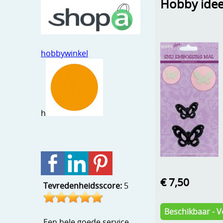
Hobby idee
hobbywinkel
h
€ 7,50
Tevredenheidsscore:
5
Beschikbaar - V
Een hele goede service