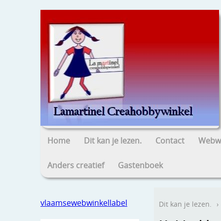
Home
Dit kan je lezen.
Contact
Webwi
Anders creatief
Gastenboek
vlaamsewebwinkellabel
Dit kan je lezen.
›