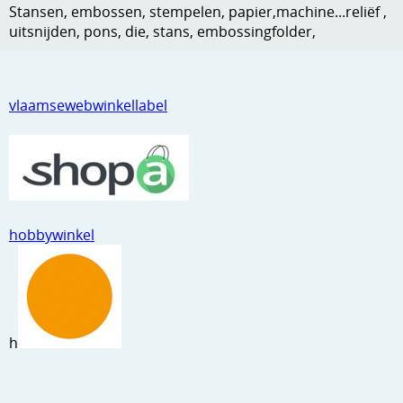
Stansen, embossen, stempelen, papier,machine...reliëf ,
Kneedmateriaal
uitsnijden, pons, die, stans, embossingfolder,
Knipvellen
Leuke versieringen
vlaamsewebwinkellabel
Merken
Netjes opbergen
Papier en karton
hobbywinkel
Ponsen
Ribbelaar
Snijmaterialen
h
Speciaal papier
Stans machine en embossing machines