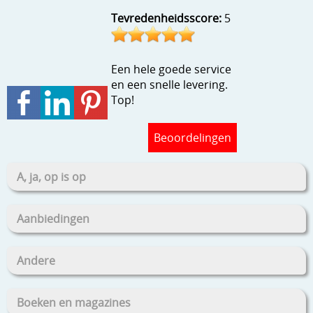
Stempels en zo
Tevredenheidsscore:
5
Template, mask, stencils, grids
Wat nog, een creatief kijkje
Een hele goede service
en een snelle levering.
Top!
Beoordelingen
A, ja, op is op
Aanbiedingen
Andere
Boeken en magazines