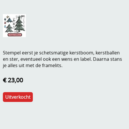
A, ja, op is op
Algemene voorwaarden
Aanbiedingen
Verzend - en verpakkingsk
Andere
Mijn account
Boeken en magazines
Stempel eerst je schetsmatige kerstboom, kerstballen
Info
Dies om te stansen
en ster, eventueel ook een wens en label. Daarna stans
je alles uit met de framelits.
DVD-CD
Anders creatief
Embossen
€ 23,00
Gastenboek
Handige extra's
Uitverkocht
Hechtingsmaterialen
Hout , MDF, kartonmateriaal, steen
Kleurmateriaal-tekenmateriaal