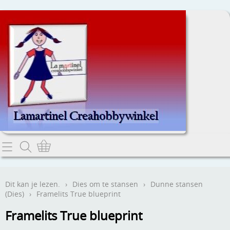
Home
Dit kan je lezen.
Dit kan je lezen.
›
Dies om te stansen
›
Dunne stansen
(Dies)
›
Framelits True blueprint
Contact
Framelits True blueprint
Webwinkel