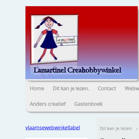
Home
Dit kan je lezen.
Contact
Webwi
Anders creatief
Gastenboek
vlaamsewebwinkellabel
Dit kan je lezen.
›