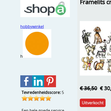
Framelits c
hobbywinkel
h
€ 36,50
€ 30
Tevredenheidsscore:
5
Uitverkocht
Een hele goede service