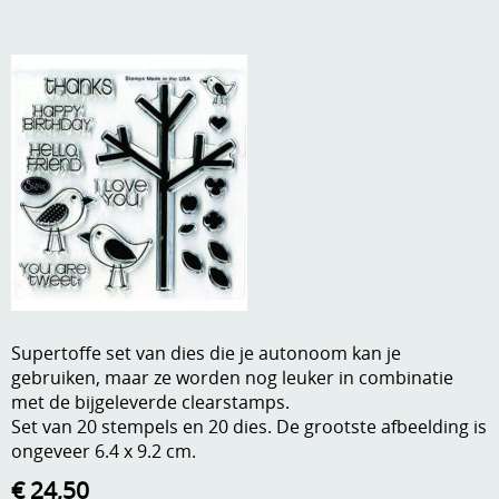
A, ja, op is op
Algemene voorwaarden
Aanbiedingen
Verzend - en verpakkingsk
Andere
Mijn account
Boeken en magazines
Info
Dies om te stansen
DVD-CD
Anders creatief
Embossen
Gastenboek
Handige extra's
Supertoffe set van dies die je autonoom kan je
gebruiken, maar ze worden nog leuker in combinatie
Hechtingsmaterialen
met de bijgeleverde clearstamps.
Set van 20 stempels en 20 dies. De grootste afbeelding is
Hout , MDF, kartonmateriaal, steen
ongeveer 6.4 x 9.2 cm.
Kleurmateriaal-tekenmateriaal
€ 24,50