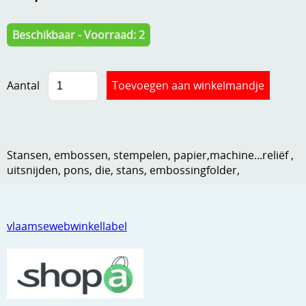
Kneedmateriaal
Beschikbaar - Voorraad: 2
Knipvellen
Leuke versieringen
Aantal
Merken
Netjes opbergen
Papier en karton
Stansen, embossen, stempelen, papier,machine...reliëf ,
uitsnijden, pons, die, stans, embossingfolder,
Ponsen
Ribbelaar
vlaamsewebwinkellabel
Snijmaterialen
Speciaal papier
Stans machine en embossing machines