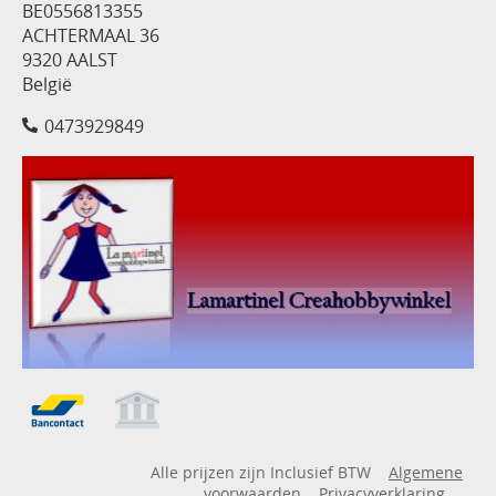
BE0556813355
ACHTERMAAL 36
9320 AALST
België
0473929849
Alle prijzen zijn Inclusief BTW
Algemene
voorwaarden
Privacyverklaring