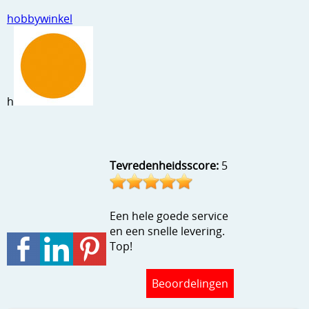
Stempels en zo
hobbywinkel
Template, mask, stencils, grids
Wat nog, een creatief kijkje
h
Tevredenheidsscore:
5
Een hele goede service
en een snelle levering.
Top!
Beoordelingen