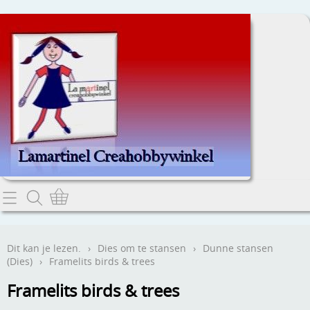
Home
Dit kan je lezen.
Dit kan je lezen.
›
Dies om te stansen
›
Dunne stansen
(Dies)
›
Framelits birds & trees
Contact
Framelits birds & trees
Webwinkel