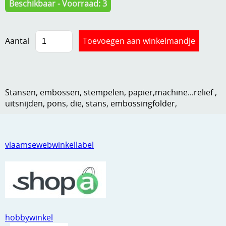
Beschikbaar - Voorraad: 3
Kneedmateriaal
Knipvellen
Aantal
Leuke versieringen
Merken
Stansen, embossen, stempelen, papier,machine...reliëf ,
Netjes opbergen
uitsnijden, pons, die, stans, embossingfolder,
Papier en karton
Ponsen
vlaamsewebwinkellabel
Ribbelaar
Snijmaterialen
Speciaal papier
Stans machine en embossing machines
hobbywinkel