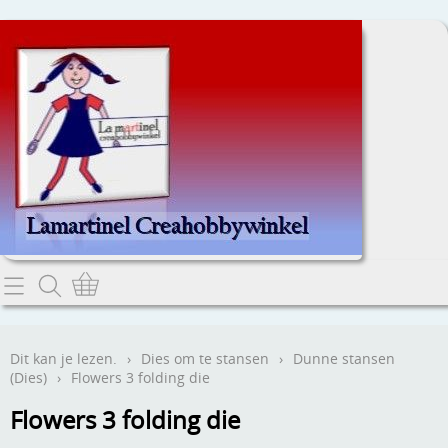
Home
Dit kan je lezen.
Dit kan je lezen.
›
Dies om te stansen
›
Dunne stansen
(Dies)
›
Flowers 3 folding die
Contact
Flowers 3 folding die
Webwinkel