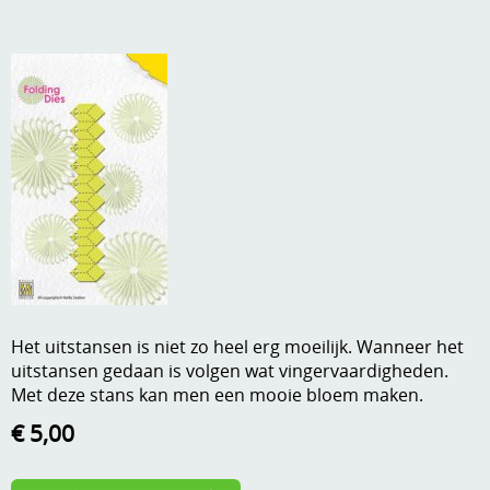
A, ja, op is op
Algemene voorwaarden
Aanbiedingen
Verzend - en verpakkingsk
Andere
Mijn account
Boeken en magazines
Info
Dies om te stansen
DVD-CD
Anders creatief
Embossen
Gastenboek
Handige extra's
Het uitstansen is niet zo heel erg moeilijk. Wanneer het
uitstansen gedaan is volgen wat vingervaardigheden.
Hechtingsmaterialen
Met deze stans kan men een mooie bloem maken.
Hout , MDF, kartonmateriaal, steen
€ 5,00
Kleurmateriaal-tekenmateriaal