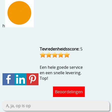
Stempels en zo
Template, mask, stencils, grids
Wat nog, een creatief kijkje
h
Tevredenheidsscore:
5
Een hele goede service
en een snelle levering.
Top!
Beoordelingen
A, ja, op is op