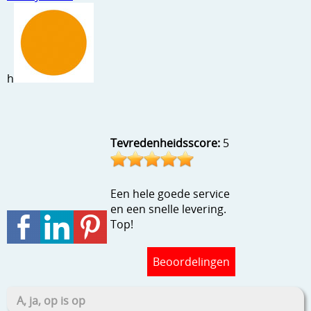
Stempels en zo
Template, mask, stencils, grids
Wat nog, een creatief kijkje
h
Tevredenheidsscore:
5
Een hele goede service
en een snelle levering.
Top!
Beoordelingen
A, ja, op is op