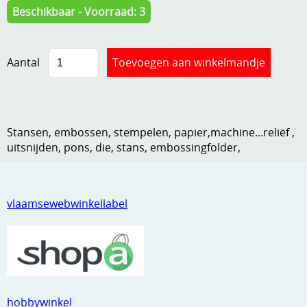
Beschikbaar - Voorraad: 3
Kneedmateriaal
Knipvellen
Aantal
Leuke versieringen
Merken
Netjes opbergen
Stansen, embossen, stempelen, papier,machine...reliëf ,
uitsnijden, pons, die, stans, embossingfolder,
Papier en karton
Ponsen
vlaamsewebwinkellabel
Ribbelaar
Snijmaterialen
Speciaal papier
Stans machine en embossing machines
hobbywinkel