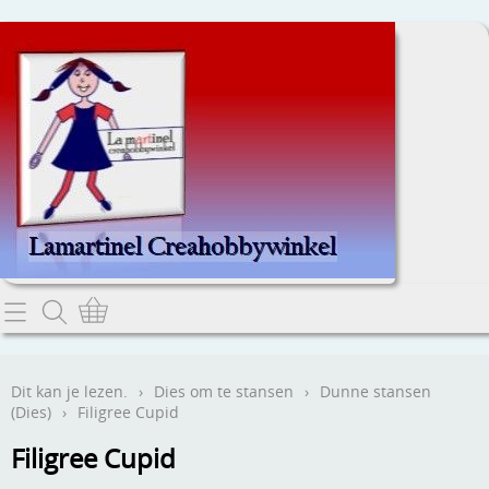
Home
Dit kan je lezen.
Dit kan je lezen.
›
Dies om te stansen
›
Dunne stansen
(Dies)
›
Filigree Cupid
Contact
Filigree Cupid
Webwinkel