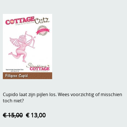
A, ja, op is op
Algemene voorwaarden
Aanbiedingen
Verzend - en verpakkingsk
Andere
Mijn account
Boeken en magazines
Info
Dies om te stansen
DVD-CD
Anders creatief
Embossen
Gastenboek
Handige extra's
Cupido laat zijn pijlen los. Wees voorzichtig of misschien
Hechtingsmaterialen
toch niet?
Hout , MDF, kartonmateriaal, steen
€ 15,00
€ 13,00
Kleurmateriaal-tekenmateriaal