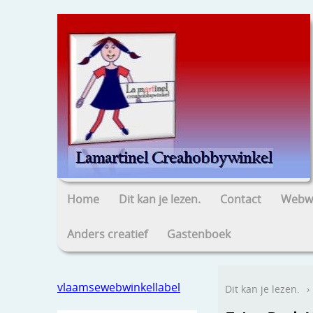
Home
Dit kan je lezen.
Contact
Webwi
Anders creatief
Gastenboek
vlaamsewebwinkellabel
Dit kan je lezen.
›