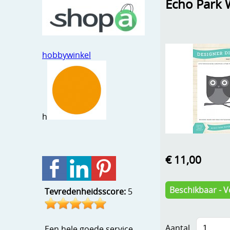
Echo Park 
hobbywinkel
h
€ 11,00
Beschikbaar - V
Tevredenheidsscore:
5
Aantal
Een hele goede service