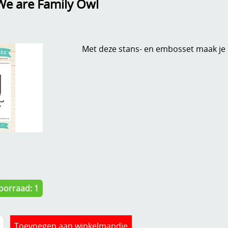
We are Family Owl
Met deze stans- en embosset maak je de
oorraad: 1