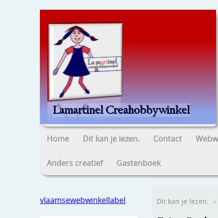
Home
Dit kan je lezen.
Contact
Webwi
Anders creatief
Gastenboek
vlaamsewebwinkellabel
Dit kan je lezen.
›