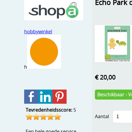
Echo Park d
hobbywinkel
h
€ 20,00
Beschikbaar - V
Tevredenheidsscore:
5
Aantal
Een hele goede service