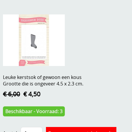
A, ja, op is op
Algemene voorwaarden
Aanbiedingen
Verzend - en verpakkingsk
Andere
Mijn account
Boeken en magazines
Info
Dies om te stansen
DVD-CD
Anders creatief
Leuke kerstsok of gewoon een kous
Embossen
Grootte die is ongeveer 4.5 x 2.3 cm.
Gastenboek
Handige extra's
€ 6,00
€ 4,50
Hechtingsmaterialen
Beschikbaar - Voorraad: 3
Hout , MDF, kartonmateriaal, steen
Kleurmateriaal-tekenmateriaal