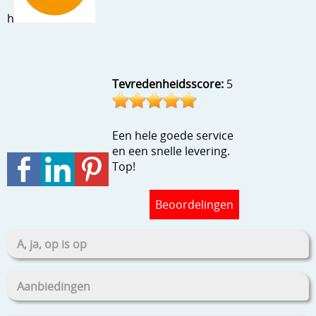
Stempels en zo
h
Template, mask, stencils, grids
Wat nog, een creatief kijkje
Tevredenheidsscore:
5
Een hele goede service
en een snelle levering.
Top!
Beoordelingen
A, ja, op is op
Aanbiedingen