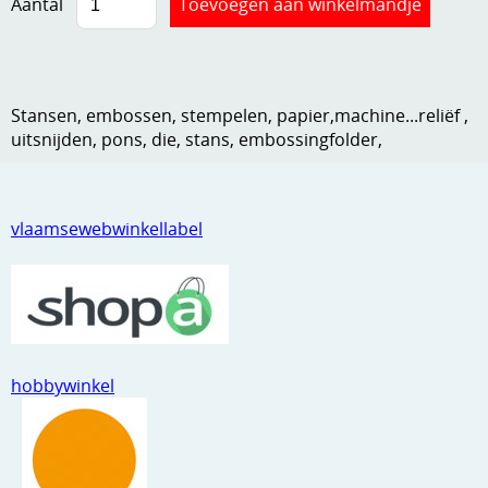
Aantal
Kneedmateriaal
Knipvellen
Leuke versieringen
Stansen, embossen, stempelen, papier,machine...reliëf ,
uitsnijden, pons, die, stans, embossingfolder,
Merken
Netjes opbergen
vlaamsewebwinkellabel
Papier en karton
Ponsen
Ribbelaar
Snijmaterialen
hobbywinkel
Speciaal papier
Stans machine en embossing machines