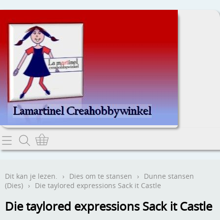
Home
Dit kan je lezen.
Dit kan je lezen.
›
Dies om te stansen
›
Dunne stansen
(Dies)
›
Die taylored expressions Sack it Castle
Contact
Die taylored expressions Sack it Castle
Webwinkel