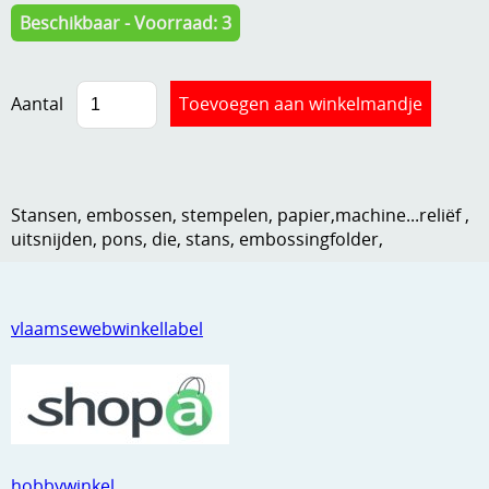
Beschikbaar - Voorraad: 3
Kneedmateriaal
Knipvellen
Aantal
Leuke versieringen
Merken
Netjes opbergen
Stansen, embossen, stempelen, papier,machine...reliëf ,
uitsnijden, pons, die, stans, embossingfolder,
Papier en karton
Ponsen
vlaamsewebwinkellabel
Ribbelaar
Snijmaterialen
Speciaal papier
Stans machine en embossing machines
hobbywinkel