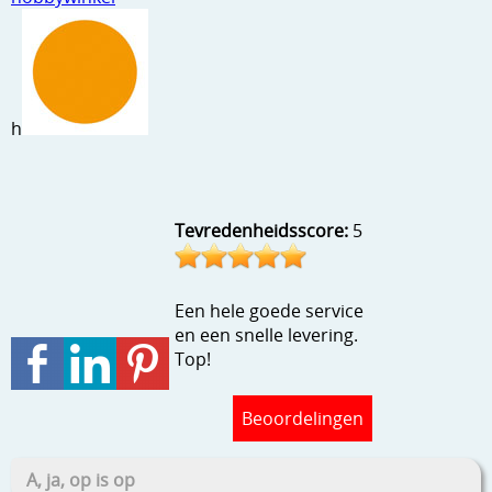
Stempels en zo
Template, mask, stencils, grids
Wat nog, een creatief kijkje
h
Tevredenheidsscore:
5
Een hele goede service
en een snelle levering.
Top!
Beoordelingen
A, ja, op is op