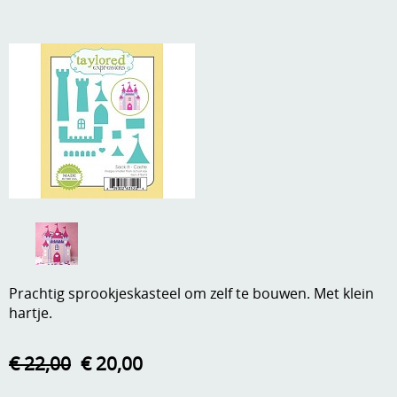
A, ja, op is op
Algemene voorwaarden
Aanbiedingen
Verzend - en verpakkingsk
Andere
Mijn account
Boeken en magazines
Info
Dies om te stansen
DVD-CD
Anders creatief
Embossen
Gastenboek
Handige extra's
Prachtig sprookjeskasteel om zelf te bouwen. Met klein
Hechtingsmaterialen
hartje.
Hout , MDF, kartonmateriaal, steen
€ 22,00
€ 20,00
Kleurmateriaal-tekenmateriaal